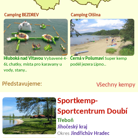
Camping BEZDREV
Camping Olšina
Hluboká nad Vltavou
Vybavené 4-
Černá v Pošumaví
Super kemp
6L chatky, místa pro karavany u
podél jezera Lipno..
vody, stany..
Představujeme:
Všechny kempy
Sportkemp-
Sportcentrum Doubí
Třeboň
Jihočeský kraj
Okres
Jindřichův Hradec