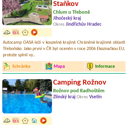
Staňkov
Chlum u Třeboně
Jihočeský kraj
Okres
Jindřichův Hradec
Autocamp OASA leží v kouzelné krajině Chráněné krajinné oblasti
Třeboňsko. Jako první v ČR byl oceněn v roce 2006 Ekoznačkou EU,
protože splnil vy..
Schránka
Mapa
Informace
Camping Rožnov
Rožnov pod Radhoštěm
Zlínský kraj
Okres
Vsetín