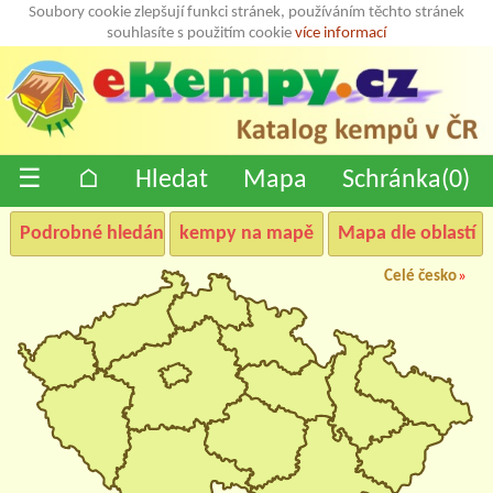
Soubory cookie zlepšují funkci stránek, používáním těchto stránek
souhlasíte s použitím cookie
více informací
☰
⌂
Hledat
Mapa
Schránka(
0
)
Podrobné hledání
kempy na mapě
Mapa dle oblastí
Celé česko
»