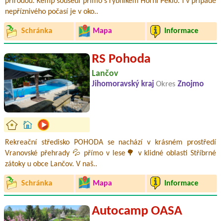
přírodou. Kemp sousedí přímo s rybníkem Horní Peklo. I v případě
nepříznivého počasí je v oko..
Schránka
Mapa
Informace
RS Pohoda
Lančov
Jihomoravský kraj
Okres
Znojmo
Rekreační středisko POHODA se nachází v krásném prostředí
Vranovské přehrady 💦 přímo v lese🌳 v klidné oblasti Stříbrné
zátoky u obce Lančov. V naš..
Schránka
Mapa
Informace
Autocamp OASA