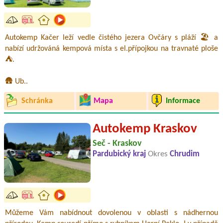
Autokemp Kačer leží vedle čistého jezera Ovčáry s pláží 🏖️ a
nabízí udržováná kempová místa s el.přípojkou na travnaté ploše
⛺.
🛖 Ub..
Schránka
Mapa
Informace
Autokemp Kraskov
Seč - Kraskov
Pardubický kraj
Okres
Chrudim
Můžeme Vám nabídnout dovolenou v oblasti s nádhernou