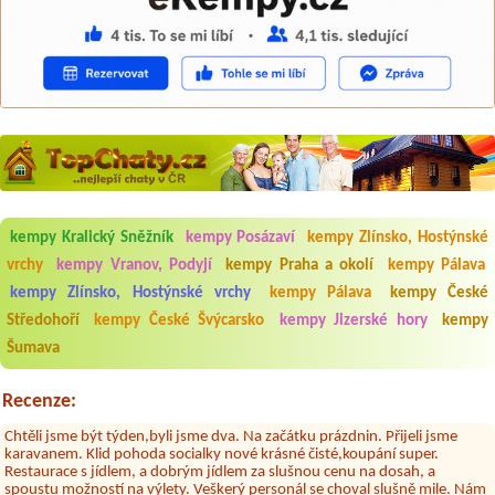
kempy Kralický Sněžník
kempy Posázaví
kempy Zlínsko, Hostýnské
Aneta Melicharová
***
vrchy
kempy Vranov, Podyjí
kempy Praha a okolí
kempy Pálava
Byli jsme zde v týdnu od 25.7. do 1.8. 2026. Kemp jako takový je pěkný.
V umývárně i na WC bylo vždy čisto, doplněný papír i utěrky, což při
kempy Zlínsko, Hostýnské vrchy
kempy Pálava
kempy České
množství návštěvníků není samozřejmost. V kempu je obchod a
restaurace, kebab a další občerstvení. Co nás ale velice zklamalo byl
Středohoří
kempy České Švýcarsko
kempy Jizerské hory
kempy
celodenní hluk z repráků u stanů a absolutní bezohlednost ostatních
Šumava
ubytovaných. Přes den jsem si připadala jak na pouti- z každého koutu
hrála jiná hudba.Kemp pěkný, ale takový rámus jsme ještě nezažili...
Recenze:
Jana
*****
Chtěli jsme být týden,byli jsme dva. Na začátku prázdnin. Přijeli jsme
karavanem. Klid pohoda socialky nové krásné čisté,koupání super.
Restaurace s jídlem, a dobrým jídlem za slušnou cenu na dosah, a
spoustu možností na výlety. Veškerý personál se choval slušně mile. Nám