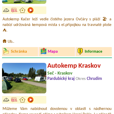
Autokemp Kačer leží vedle čistého jezera Ovčáry s pláží 🏖️ a
nabízí udržováná kempová místa s el.přípojkou na travnaté ploše
⛺.
🛖 Ub..
Schránka
Mapa
Informace
Autokemp Kraskov
Seč - Kraskov
Pardubický kraj
Okres
Chrudim
Můžeme Vám nabídnout dovolenou v oblasti s nádhernou