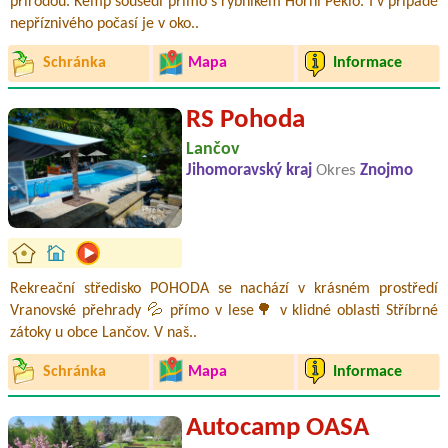
přírodou. Kemp sousedí přímo s rybníkem Horní Peklo. I v případě
nepříznivého počasí je v oko..
Schránka
Mapa
Informace
RS Pohoda
Lančov
Jihomoravský kraj
Okres
Znojmo
Rekreační středisko POHODA se nachází v krásném prostředí
Vranovské přehrady 💦 přímo v lese🌳 v klidné oblasti Stříbrné
zátoky u obce Lančov. V naš..
Schránka
Mapa
Informace
Autocamp OASA