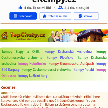
kempy Slapy a Orlík
kempy Drahanská vrchovina
kempy
Aneta Melicharová
***
Českomoravská vrchovina
kempy Plzeňsko
kempy Drahanská
Byli jsme zde v týdnu od 25.7. do 1.8. 2026. Kemp jako takový je pěkný.
V umývárně i na WC bylo vždy čisto, doplněný papír i utěrky, což při
vrchovina
kempy Kokořínsko
kempy Broumovsko, Adršpach
kempy
množství návštěvníků není samozřejmost. V kempu je obchod a
Bílé Karpaty
kempy Českomoravská vrchovina
kempy Polabí
kempy
restaurace, kebab a další občerstvení. Co nás ale velice zklamalo byl
celodenní hluk z repráků u stanů a absolutní bezohlednost ostatních
Ostravsko
kempy Lužické hory
ubytovaných. Přes den jsem si připadala jak na pouti- z každého koutu
hrála jiná hudba.Kemp pěkný, ale takový rámus jsme ještě nezažili...
Recenze:
Jana
*****
Chtěli jsme být týden,byli jsme dva. Na začátku prázdnin. Přijeli jsme
karavanem. Klid pohoda socialky nové krásné čisté,koupání super.
Restaurace s jídlem, a dobrým jídlem za slušnou cenu na dosah, a
spoustu možností na výlety. Veškerý personál se choval slušně mile. Nám