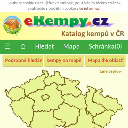
Soubory cookie zlepšují funkci stránek, používáním těchto stránek
souhlasíte s použitím cookie
více informací
☰
⌂
Hledat
Mapa
Schránka(
0
)
Podrobné hledání
kempy na mapě
Mapa dle oblastí
Celé česko
»