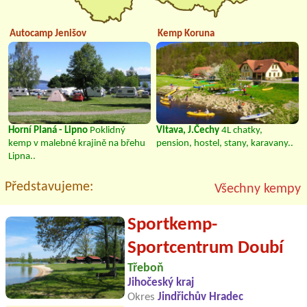
Autocamp Jenišov
Kemp Koruna
Horní Planá - Lipno
Poklidný
Vltava, J.Čechy
4L chatky,
kemp v malebné krajině na břehu
pension, hostel, stany, karavany..
Lipna..
Představujeme:
Všechny kempy
Sportkemp-
Sportcentrum Doubí
Třeboň
Jihočeský kraj
Okres
Jindřichův Hradec