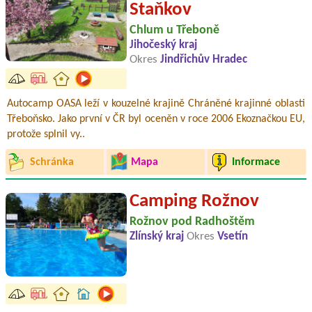
Staňkov
Chlum u Třeboně
Jihočeský kraj
Okres
Jindřichův Hradec
Autocamp OASA leží v kouzelné krajině Chráněné krajinné oblasti
Třeboňsko. Jako první v ČR byl oceněn v roce 2006 Ekoznačkou EU,
protože splnil vy..
Schránka
Mapa
Informace
Camping Rožnov
Rožnov pod Radhoštěm
Zlínský kraj
Okres
Vsetín