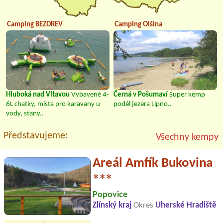
Camping BEZDREV
Camping Olšina
Hluboká nad Vltavou
Vybavené 4-
Černá v Pošumaví
Super kemp
6L chatky, místa pro karavany u
podél jezera Lipno..
vody, stany..
Představujeme:
Všechny kempy
Areál Amfík Bukovina
***
Popovice
Zlínský kraj
Okres
Uherské Hradiště