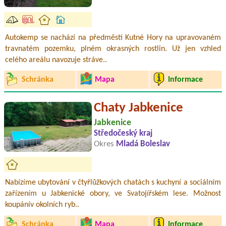
Autokemp se nachází na předměstí Kutné Hory na upravovaném
travnatém pozemku, plném okrasných rostlin. Už jen vzhled
celého areálu navozuje stráve..
Schránka
Mapa
Informace
Chaty Jabkenice
Jabkenice
Středočeský kraj
Okres
Mladá Boleslav
Nabízíme ubytování v čtyřlůžkových chatách s kuchyní a sociálním
zařízením u Jabkenické obory, ve Svatojířském lese. Možnost
koupánív okolních ryb..
Schránka
Mapa
Informace