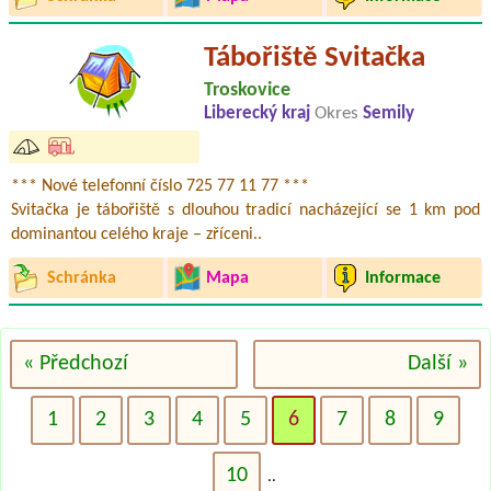
Tábořiště Svitačka
Troskovice
Liberecký kraj
Okres
Semily
*** Nové telefonní číslo 725 77 11 77 ***
Svitačka je tábořiště s dlouhou tradicí nacházející se 1 km pod
dominantou celého kraje – zříceni..
Schránka
Mapa
Informace
« Předchozí
Další »
1
2
3
4
5
6
7
8
9
10
..