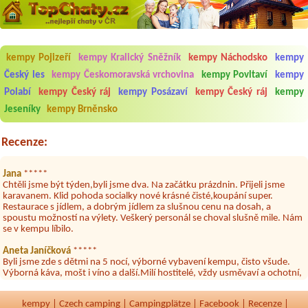
kempy Pojizeří
kempy Kralický Sněžník
kempy Náchodsko
kempy
Aneta Melicharová
***
Český les
kempy Českomoravská vrchovina
kempy Povltaví
kempy
Byli jsme zde v týdnu od 25.7. do 1.8. 2026. Kemp jako takový je pěkný.
V umývárně i na WC bylo vždy čisto, doplněný papír i utěrky, což při
Polabí
kempy Český ráj
kempy Posázaví
kempy Český ráj
kempy
množství návštěvníků není samozřejmost. V kempu je obchod a
Jeseníky
kempy Brněnsko
restaurace, kebab a další občerstvení. Co nás ale velice zklamalo byl
celodenní hluk z repráků u stanů a absolutní bezohlednost ostatních
ubytovaných. Přes den jsem si připadala jak na pouti- z každého koutu
Recenze:
hrála jiná hudba.Kemp pěkný, ale takový rámus jsme ještě nezažili...
Jana
*****
Chtěli jsme být týden,byli jsme dva. Na začátku prázdnin. Přijeli jsme
karavanem. Klid pohoda socialky nové krásné čisté,koupání super.
Restaurace s jídlem, a dobrým jídlem za slušnou cenu na dosah, a
spoustu možností na výlety. Veškerý personál se choval slušně mile. Nám
se v kempu líbilo.
Aneta Janíčková
*****
Byli jsme zde s dětmi na 5 nocí, výborné vybavení kempu, čisto všude.
Výborná káva, mošt i víno a další.Milí hostitelé, vždy usměvaví a ochotní,
umístění kempu blízko všem zážitkům ať turistickým,tak vodním. V
docházkové blízkosti kempu vodní nádrž, restaurace a bazénem,
autobusová zastávka, obchod a další. Děkujeme, bylo to úžasné.
kempy
|
Czech camping
|
Campingplätze
|
Facebook
|
Recenze
|