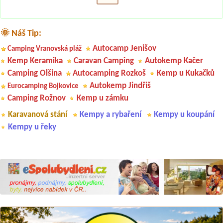
🌞 Náš Tip:
Autocamp Jenišov
Camping Vranovská pláž
Kemp Keramika
Caravan Camping
Autokemp Kačer
Camping Olšina
Autocamping Rozkoš
Kemp u Kukačků
Autokemp Jindřiš
Eurocamping Bojkovice
Camping Rožnov
Kemp u zámku
Karavanová stání
Kempy a rybaření
Kempy u koupání
Kempy u řeky