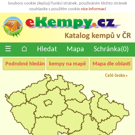
Soubory cookie zlepšují funkci stránek, používáním těchto stránek
souhlasíte s použitím cookie
více informací
☰
⌂
Hledat
Mapa
Schránka(
0
)
Podrobné hledání
kempy na mapě
Mapa dle oblastí
Celé česko
»