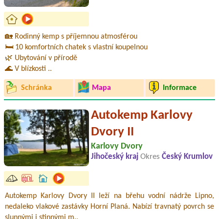
🏡 Rodinný kemp s příjemnou atmosférou
🛏️ 10 komfortních chatek s vlastní koupelnou
🌿 Ubytování v přírodě
🌊 V blízkosti ..
Schránka
Mapa
Informace
Autokemp Karlovy
Dvory II
Karlovy Dvory
Jihočeský kraj
Okres
Český Krumlov
Autokemp Karlovy Dvory II leží na břehu vodní nádrže Lipno,
nedaleko vlakové zastávky Horní Planá. Nabízí travnatý povrch se
slunnými i stinnými m..