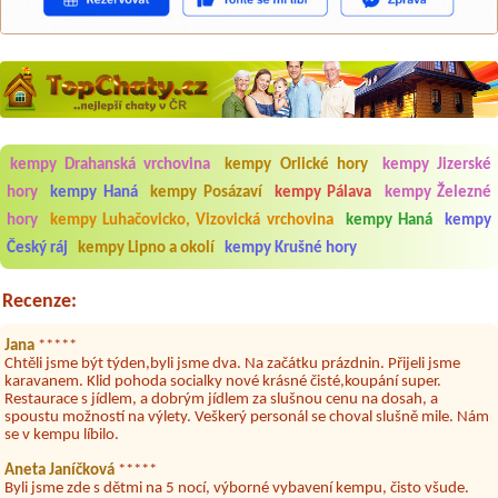
kempy Drahanská vrchovina
kempy Orlické hory
kempy Jizerské
Aneta Melicharová
***
hory
kempy Haná
kempy Posázaví
kempy Pálava
kempy Železné
Byli jsme zde v týdnu od 25.7. do 1.8. 2026. Kemp jako takový je pěkný.
V umývárně i na WC bylo vždy čisto, doplněný papír i utěrky, což při
hory
kempy Luhačovicko, Vizovická vrchovina
kempy Haná
kempy
množství návštěvníků není samozřejmost. V kempu je obchod a
restaurace, kebab a další občerstvení. Co nás ale velice zklamalo byl
Český ráj
kempy Lipno a okolí
kempy Krušné hory
celodenní hluk z repráků u stanů a absolutní bezohlednost ostatních
ubytovaných. Přes den jsem si připadala jak na pouti- z každého koutu
Recenze:
hrála jiná hudba.Kemp pěkný, ale takový rámus jsme ještě nezažili...
Jana
*****
Chtěli jsme být týden,byli jsme dva. Na začátku prázdnin. Přijeli jsme
karavanem. Klid pohoda socialky nové krásné čisté,koupání super.
Restaurace s jídlem, a dobrým jídlem za slušnou cenu na dosah, a
spoustu možností na výlety. Veškerý personál se choval slušně mile. Nám
se v kempu líbilo.
Aneta Janíčková
*****
Byli jsme zde s dětmi na 5 nocí, výborné vybavení kempu, čisto všude.
Výborná káva, mošt i víno a další.Milí hostitelé, vždy usměvaví a ochotní,