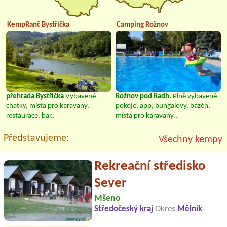
KempRanč Bystřička
Camping Rožnov
přehrada Bystřička
Vybavené
Rožnov pod Radh.
Plně vybavené
chatky, místa pro karavany,
pokoje, app, bungalovy, bazén,
restaurace, bar..
místa pro karavany..
Představujeme:
Všechny kempy
Rekreační středisko
Sever
Mšeno
Středočeský kraj
Okres
Mělník