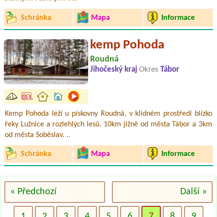
Schránka
Mapa
Informace
kemp Pohoda
Roudná
Jihočeský kraj
Okres
Tábor
Kemp Pohoda leží u pískovny Roudná, v klidném prostředí blízko
řeky Lužnice a rozlehlých lesů. 10km jižně od města Tábor a 3km
od města Soběslav. ..
Schránka
Mapa
Informace
« Předchozí
Další »
1
2
3
4
5
6
7
8
9