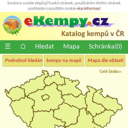
Soubory cookie zlepšují funkci stránek, používáním těchto stránek
souhlasíte s použitím cookie
více informací
☰
⌂
Hledat
Mapa
Schránka(
0
)
Podrobné hledání
kempy na mapě
Mapa dle oblastí
Celé česko
»