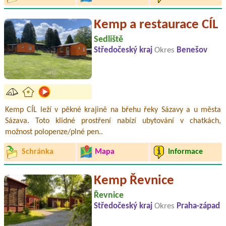
Kemp a restaurace CÍL
Sedliště
Středočeský kraj
Okres
Benešov
Kemp CÍL leží v pěkné krajině na břehu řeky Sázavy a u města
Sázava. Toto klidné prostření nabízí ubytování v chatkách,
možnost polopenze/plné pen..
Schránka
Mapa
Informace
Kemp Řevnice
Řevnice
Středočeský kraj
Okres
Praha-západ