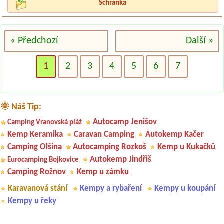
Schránka
« Předchozí
Další »
1
2
3
4
5
6
7
🌞 Náš Tip:
Autocamp Jenišov
Camping Vranovská pláž
Kemp Keramika
Caravan Camping
Autokemp Kačer
Camping Olšina
Autocamping Rozkoš
Kemp u Kukačků
Autokemp Jindřiš
Eurocamping Bojkovice
Camping Rožnov
Kemp u zámku
Karavanová stání
Kempy a rybaření
Kempy u koupání
Kempy u řeky