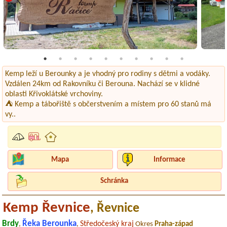
Kemp leží u Berounky a je vhodný pro rodiny s dětmi a vodáky.
Vzdálen 24km od Rakovníku či Berouna. Nachází se v klidné
oblasti Křivoklátské vrchoviny.
⛺ Kemp a tábořiště s občerstvením a místem pro 60 stanů má
vy..
Mapa
Informace
Schránka
Kemp Řevnice
, Řevnice
Brdy
Řeka Berounka
Středočeský kraj
,
,
Okres
Praha-západ