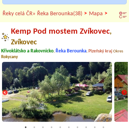
>
>
Řeky celá ČR»
Řeka Berounka(38)
Mapa
Kemp Pod mostem Zvíkovec
,
Zvíkovec
Křivoklátsko a Rakovnicko
Řeka Berounka
Plzeňský kraj
,
,
Okres
Rokycany