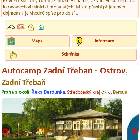
Křivoklátsko. Ubytování je možné v chatce, ve vile, ve stanech a v
karavanech vlastních i pronajatých. Místo působí příjemným
dojmem a je vhodné spíše pro delší ..
Mapa
Informace
Schránka
Autocamp Zadní Třebaň - Ostrov
,
Zadní Třebaň
Praha a okolí
Řeka Berounka
Středočeský kraj
,
,
Okres
Beroun