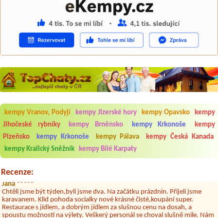
Aneta Melicharová
***
kempy Vranov, Podyjí
kempy Jizerské hory
kempy Opavsko
kempy
Byli jsme zde v týdnu od 25.7. do 1.8. 2026. Kemp jako takový je pěkný.
V umývárně i na WC bylo vždy čisto, doplněný papír i utěrky, což při
Jihočeské rybníky
kempy Brněnsko
kempy Krkonoše
kempy
množství návštěvníků není samozřejmost. V kempu je obchod a
Plzeňsko
kempy Krkonoše
kempy Pálava
kempy Česká Kanada
restaurace, kebab a další občerstvení. Co nás ale velice zklamalo byl
celodenní hluk z repráků u stanů a absolutní bezohlednost ostatních
kempy Kralický Sněžník
kempy Bílé Karpaty
ubytovaných. Přes den jsem si připadala jak na pouti- z každého koutu
hrála jiná hudba.Kemp pěkný, ale takový rámus jsme ještě nezažili...
Recenze:
Jana
*****
Chtěli jsme být týden,byli jsme dva. Na začátku prázdnin. Přijeli jsme
karavanem. Klid pohoda socialky nové krásné čisté,koupání super.
Restaurace s jídlem, a dobrým jídlem za slušnou cenu na dosah, a
spoustu možností na výlety. Veškerý personál se choval slušně mile. Nám
se v kempu líbilo.