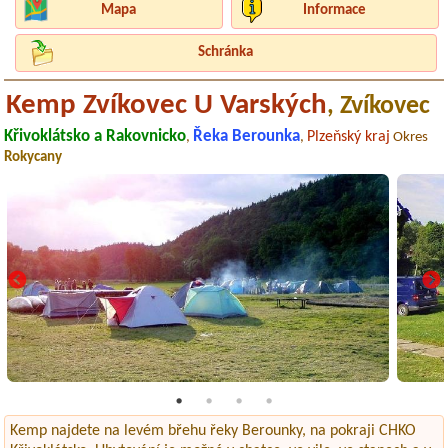
Mapa
Informace
Schránka
Kemp Zvíkovec U Varských
, Zvíkovec
Křivoklátsko a Rakovnicko
Řeka Berounka
Plzeňský kraj
,
,
Okres
Rokycany
Kemp najdete na levém břehu řeky Berounky, na pokraji CHKO