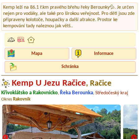
Kemp leží na 86.1 ř.km pravého břehu řeky Berounky💦. Je určen
nejen pro vodáky, ale také pro širokou veřejnost. Pro děti jsou zde
připraveny kolotoče, houpačky a další atrakce. Prostor ke
kempování tady naleznou jak větš..
Mapa
Informace
Schránka
Kemp U Jezu Račice
, Račice
Křivoklátsko a Rakovnicko
Řeka Berounka
Středočeský kraj
,
,
Okres
Rakovník