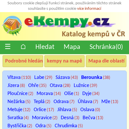
Soubory cookie zlepšují funkci stránek, používáním těchto stránek
souhlasíte s použitím cookie
více informací
☰
⌂
Hledat
Mapa
Schránka(
0
)
Podrobné hledání
kempy na mapě
Mapa dle oblastí
Vltava
Labe
Sázava
Berounka
(110)
(29)
(43)
(38)
Jizera
Ohře
Otava
Lužnice
(8)
(35)
(28)
(39)
Ploučnice
Morava
Olše
Dyje
(2)
(14)
(1)
(34)
Nežárka
Teplá
Odrava
Úhlava
Mže
(5)
(2)
(7)
(7)
(13)
Metuje
Orlice
Jihlava
Oslava
(12)
(17)
(5)
(0)
Svratka
Moravice
Desná
Bečva
(4)
(2)
(3)
(13)
Bystřička
Odra
Chrudimka
(2)
(5)
(5)