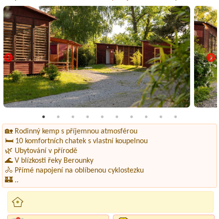
🏡 Rodinný kemp s příjemnou atmosférou
🛏️ 10 komfortních chatek s vlastní koupelnou
🌿 Ubytování v přírodě
🌊 V blízkosti řeky Berounky
🚴 Přímé napojení na oblíbenou cyklostezku
🏰 ..