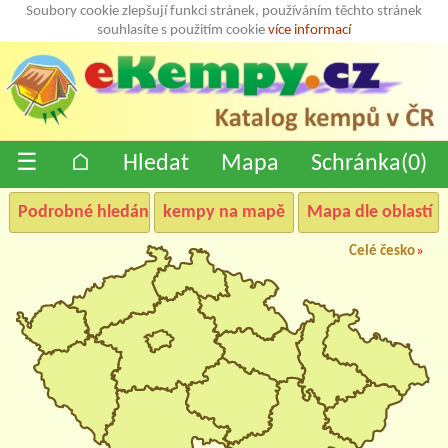
Soubory cookie zlepšují funkci stránek, používáním těchto stránek
souhlasíte s použitím cookie
více informací
☰
⌂
Hledat
Mapa
Schránka(
0
)
Podrobné hledání
kempy na mapě
Mapa dle oblastí
Celé česko
»