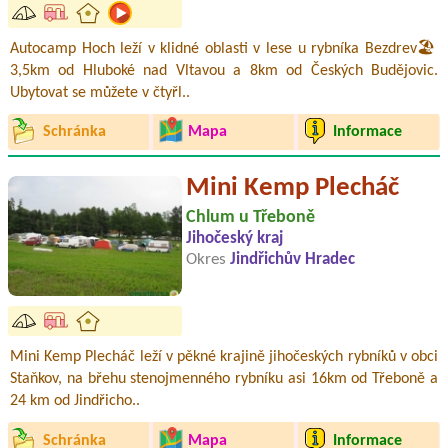
Autocamp Hoch leží v klidné oblasti v lese u rybníka Bezdrev🏖️
3,5km od Hluboké nad Vltavou a 8km od Českých Budějovic.
Ubytovat se můžete v čtyřl..
Schránka
Mapa
Informace
Mini Kemp Plecháč
Chlum u Třeboně
Jihočeský kraj
Okres
Jindřichův Hradec
Mini Kemp Plecháč leží v pěkné krajině jihočeských rybníků v obci
Staňkov, na břehu stenojmenného rybníku asi 16km od Třeboně a
24 km od Jindřicho..
Schránka
Mapa
Informace