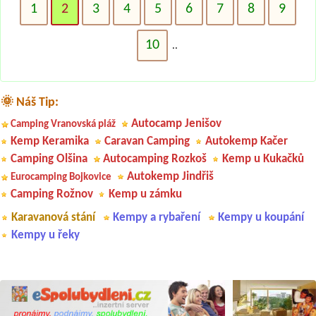
1
2
3
4
5
6
7
8
9
10
..
🌞 Náš Tip:
Autocamp Jenišov
Camping Vranovská pláž
Kemp Keramika
Caravan Camping
Autokemp Kačer
Camping Olšina
Autocamping Rozkoš
Kemp u Kukačků
Autokemp Jindřiš
Eurocamping Bojkovice
Camping Rožnov
Kemp u zámku
Karavanová stání
Kempy a rybaření
Kempy u koupání
Kempy u řeky