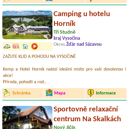
Camping u hotelu
Horník
Tři Studně
kraj Vysočina
Okres
Žďár nad Sázavou
ZAŽIJTE KLID A POHODU NA VYSOČINĚ
Kemp a Hotel Horník nabízí ideální místo pro vaši dovolenou i
akce!
Příroda, pohodlí a rod..
Schránka
Mapa
Informace
Sportovně relaxační
centrum Na Skalkách
Nový Jičín