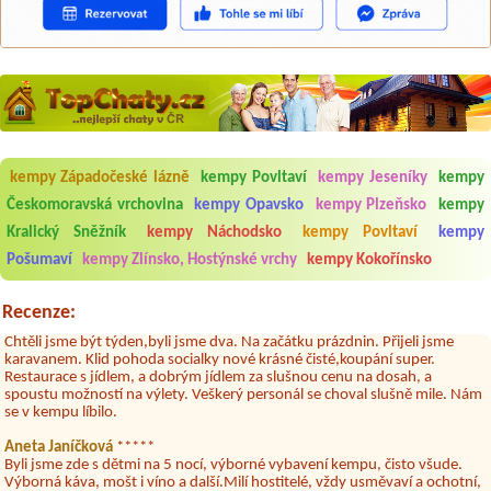
Aneta Melicharová
***
Byli jsme zde v týdnu od 25.7. do 1.8. 2026. Kemp jako takový je pěkný.
kempy Západočeské lázně
kempy Povltaví
kempy Jeseníky
kempy
V umývárně i na WC bylo vždy čisto, doplněný papír i utěrky, což při
Českomoravská vrchovina
kempy Opavsko
kempy Plzeňsko
kempy
množství návštěvníků není samozřejmost. V kempu je obchod a
restaurace, kebab a další občerstvení. Co nás ale velice zklamalo byl
Kralický Sněžník
kempy Náchodsko
kempy Povltaví
kempy
celodenní hluk z repráků u stanů a absolutní bezohlednost ostatních
Pošumaví
kempy Zlínsko, Hostýnské vrchy
kempy Kokořínsko
ubytovaných. Přes den jsem si připadala jak na pouti- z každého koutu
hrála jiná hudba.Kemp pěkný, ale takový rámus jsme ještě nezažili...
Recenze:
Jana
*****
Chtěli jsme být týden,byli jsme dva. Na začátku prázdnin. Přijeli jsme
karavanem. Klid pohoda socialky nové krásné čisté,koupání super.
Restaurace s jídlem, a dobrým jídlem za slušnou cenu na dosah, a
spoustu možností na výlety. Veškerý personál se choval slušně mile. Nám
se v kempu líbilo.
Aneta Janíčková
*****
Byli jsme zde s dětmi na 5 nocí, výborné vybavení kempu, čisto všude.
Výborná káva, mošt i víno a další.Milí hostitelé, vždy usměvaví a ochotní,