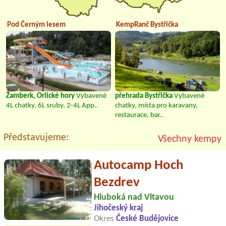
Pod Černým lesem
KempRanč Bystřička
Žamberk, Orlické hory
Vybavené
přehrada Bystřička
Vybavené
4L chatky, 6L sruby, 2-4L App..
chatky, místa pro karavany,
restaurace, bar..
Představujeme:
Všechny kempy
Autocamp Hoch
Bezdrev
Hluboká nad Vltavou
Jihočeský kraj
Okres
České Budějovice