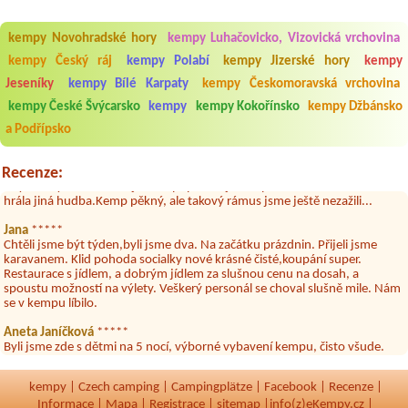
kempy Novohradské hory
kempy Luhačovicko, Vizovická vrchovina
kempy Český ráj
kempy Polabí
kempy Jizerské hory
kempy
Jeseníky
kempy Bílé Karpaty
kempy Českomoravská vrchovina
Aneta Melicharová
***
Byli jsme zde v týdnu od 25.7. do 1.8. 2026. Kemp jako takový je pěkný.
kempy České Švýcarsko
kempy
kempy Kokořínsko
kempy Džbánsko
V umývárně i na WC bylo vždy čisto, doplněný papír i utěrky, což při
a Podřípsko
množství návštěvníků není samozřejmost. V kempu je obchod a
restaurace, kebab a další občerstvení. Co nás ale velice zklamalo byl
celodenní hluk z repráků u stanů a absolutní bezohlednost ostatních
Recenze:
ubytovaných. Přes den jsem si připadala jak na pouti- z každého koutu
hrála jiná hudba.Kemp pěkný, ale takový rámus jsme ještě nezažili...
Jana
*****
Chtěli jsme být týden,byli jsme dva. Na začátku prázdnin. Přijeli jsme
karavanem. Klid pohoda socialky nové krásné čisté,koupání super.
Restaurace s jídlem, a dobrým jídlem za slušnou cenu na dosah, a
spoustu možností na výlety. Veškerý personál se choval slušně mile. Nám
se v kempu líbilo.
Aneta Janíčková
*****
Byli jsme zde s dětmi na 5 nocí, výborné vybavení kempu, čisto všude.
Výborná káva, mošt i víno a další.Milí hostitelé, vždy usměvaví a ochotní,
umístění kempu blízko všem zážitkům ať turistickým,tak vodním. V
docházkové blízkosti kempu vodní nádrž, restaurace a bazénem,
kempy
|
Czech camping
|
Campingplätze
|
Facebook
|
Recenze
|
autobusová zastávka, obchod a další. Děkujeme, bylo to úžasné.
Informace
|
Mapa
|
Registrace
|
sitemap
|
info(z)eKempy.cz |