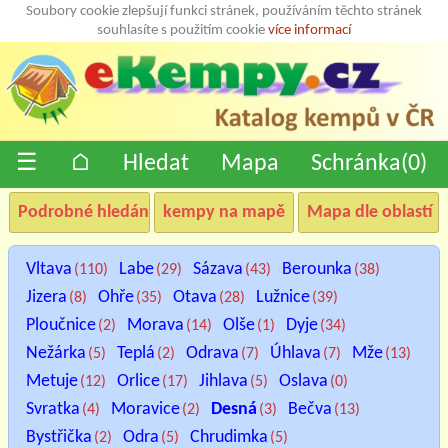
Soubory cookie zlepšují funkci stránek, používáním těchto stránek
souhlasíte s použitím cookie
více informací
☰
⌂
Hledat
Mapa
Schránka(
0
)
Podrobné hledání
kempy na mapě
Mapa dle oblastí
Vltava
Labe
Sázava
Berounka
(110)
(29)
(43)
(38)
Jizera
Ohře
Otava
Lužnice
(8)
(35)
(28)
(39)
Ploučnice
Morava
Olše
Dyje
(2)
(14)
(1)
(34)
Nežárka
Teplá
Odrava
Úhlava
Mže
(5)
(2)
(7)
(7)
(13)
Metuje
Orlice
Jihlava
Oslava
(12)
(17)
(5)
(0)
Svratka
Moravice
Desná
Bečva
(4)
(2)
(3)
(13)
Bystřička
Odra
Chrudimka
(2)
(5)
(5)