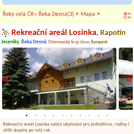
>
>
Řeky celá ČR»
Řeka Desná(3)
Mapa
Rekreační areál Losinka
, Rapotín
Jeseníky
Řeka Desná
Olomoucký kraj
,
,
Okres
Šumperk
Rekreační areál Losinka nabízí ubytování pro jednotlivce, rodiny i
větší skupiny po celý rok.