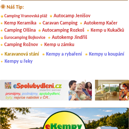
🌞 Náš Tip:
Autocamp Jenišov
Camping Vranovská pláž
Kemp Keramika
Caravan Camping
Autokemp Kačer
Camping Olšina
Autocamping Rozkoš
Kemp u Kukačků
Autokemp Jindřiš
Eurocamping Bojkovice
Camping Rožnov
Kemp u zámku
Karavanová stání
Kempy a rybaření
Kempy u koupání
Kempy u řeky