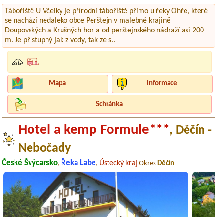
Tábořiště U Včelky je přírodní tábořiště přímo u řeky Ohře, které
se nachází nedaleko obce Perštejn v malebné krajině
Doupovských a Krušných hor a od perštejnského nádraží asi 200
m. Je přístupný jak z vody, tak ze s..
Mapa
Informace
Schránka
Hotel a kemp Formule***
, Děčín -
Nebočady
České Švýcarsko
Řeka Labe
Ústecký kraj
,
,
Okres
Děčín