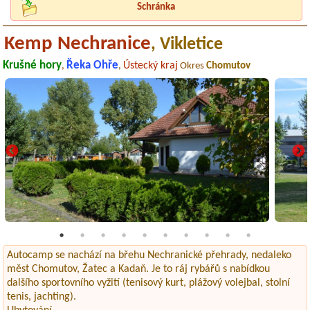
Schránka
Kemp Nechranice
, Vikletice
Krušné hory
Řeka Ohře
Ústecký kraj
,
,
Okres
Chomutov
Autocamp se nachází na břehu Nechranické přehrady, nedaleko
měst Chomutov, Žatec a Kadaň. Je to ráj rybářů s nabídkou
dalšího sportovního vyžití (tenisový kurt, plážový volejbal, stolní
tenis, jachting).