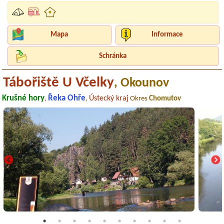
Mapa
Informace
Schránka
Tábořiště U Včelky
, Okounov
Krušné hory
Řeka Ohře
Ústecký kraj
,
,
Okres
Chomutov