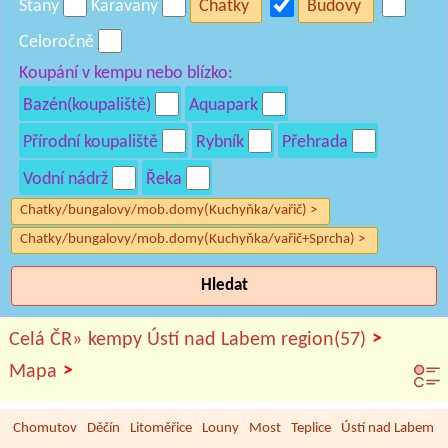
Stany
Karavany
Chatky
Budovy
Celoročně
Koupání v kempu nebo blízko:
Bazén(koupaliště)
Aquapark
Přírodní koupaliště
Rybník
Přehrada
Vodní nádrž
Řeka
Chatky/bungalovy/mob.domy(Kuchyňka/vařič) >
Chatky/bungalovy/mob.domy(Kuchyňka/vařič+Sprcha) >
Hledat
>
Celá ČR»
kempy Ústí nad Labem region(57)
>
Mapa
Chomutov
Děčín
Litoměřice
Louny
Most
Teplice
Ústí nad Labem