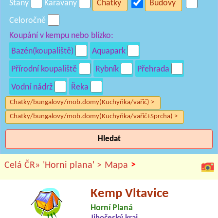
Stany
Karavany
Chatky
Budovy
Celoročně
Koupání v kempu nebo blízko:
Bazén(koupaliště)
Aquapark
Přírodní koupaliště
Rybník
Přehrada
Vodní nádrž
Řeka
Chatky/bungalovy/mob.domy(Kuchyňka/vařič) >
Chatky/bungalovy/mob.domy(Kuchyňka/vařič+Sprcha) >
Hledat
>
Celá ČR»
'Horni plana' >
Mapa
Kemp Vltavice
Horní Planá