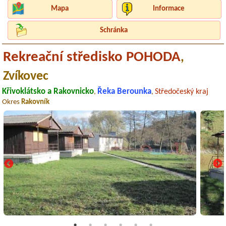
Mapa
Informace
Schránka
Rekreační středisko POHODA
,
Zvíkovec
Křivoklátsko a Rakovnicko
Řeka Berounka
Středočeský kraj
,
,
Okres
Rakovník