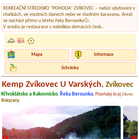
REKREAČNÍ STŘEDISKO "POHODA" ZVÍKOVEC – nabízí ubytování v
chatkách, ve vlastních stanech nebo ve vlastním karavanu. Areál
se nachází přímo u břehu řeky Berounky💦.
V areálu je restaurace s nabídkou domácích česk..
Mapa
Informace
Schránka
Kemp Zvíkovec U Varských
, Zvíkovec
Křivoklátsko a Rakovnicko
Řeka Berounka
Plzeňský kraj
,
,
Okres
Rokycany