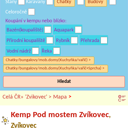
Stany
Karavany
Chatky
Budovy
Celoročně
Koupání v kempu nebo blízko:
Bazén(koupaliště)
Aquapark
Přírodní koupaliště
Rybník
Přehrada
Vodní nádrž
Řeka
Chatky/bungalovy/mob.domy(Kuchyňka/vařič) >
Chatky/bungalovy/mob.domy(Kuchyňka/vařič+Sprcha) >
Hledat
>
Celá ČR»
'Zvikovec' >
Mapa
Kemp Pod mostem Zvíkovec
,
Zvíkovec