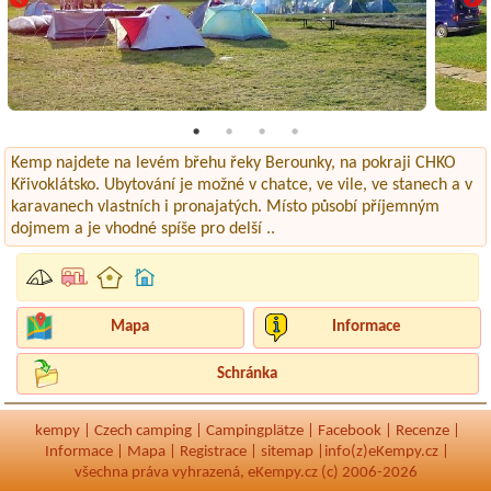
Kemp najdete na levém břehu řeky Berounky, na pokraji CHKO
Křivoklátsko. Ubytování je možné v chatce, ve vile, ve stanech a v
karavanech vlastních i pronajatých. Místo působí příjemným
dojmem a je vhodné spíše pro delší ..
Mapa
Informace
Schránka
kempy
|
Czech camping
|
Campingplätze
|
Facebook
|
Recenze
|
Informace
|
Mapa
|
Registrace
|
sitemap
|
info(z)eKempy.cz |
všechna práva vyhrazená, eKempy.cz (c) 2006-2026