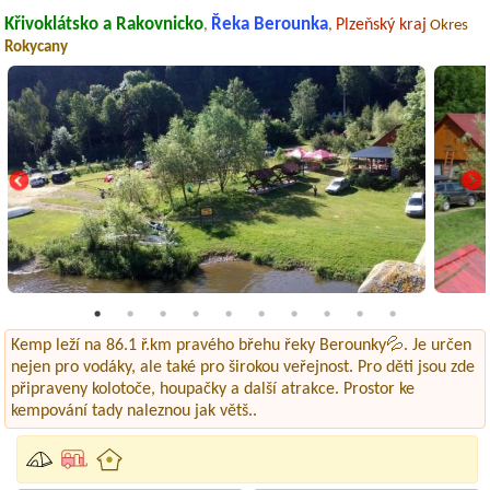
Křivoklátsko a Rakovnicko
Řeka Berounka
Plzeňský kraj
,
,
Okres
Rokycany
Kemp leží na 86.1 ř.km pravého břehu řeky Berounky💦. Je určen
nejen pro vodáky, ale také pro širokou veřejnost. Pro děti jsou zde
připraveny kolotoče, houpačky a další atrakce. Prostor ke
kempování tady naleznou jak větš..