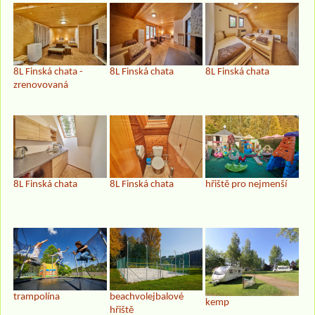
8L Finská chata -
8L Finská chata
8L Finská chata
zrenovovaná
8L Finská chata
hřiště pro nejmenší
8L Finská chata
trampolína
beachvolejbalové
kemp
hřiště