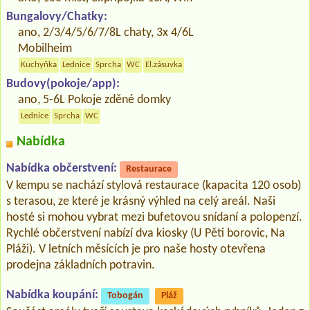
Bungalovy/Chatky:
ano, 2/3/4/5/6/7/8L chaty, 3x 4/6L
Mobilheim
Kuchyňka
Lednice
Sprcha
WC
El.zásuvka
Budovy(pokoje/app):
ano, 5-6L Pokoje zděné domky
Lednice
Sprcha
WC
Nabídka
Nabídka občerstvení:
Restaurace
V kempu se nachází stylová restaurace (kapacita 120 osob)
s terasou, ze které je krásný výhled na celý areál. Naši
hosté si mohou vybrat mezi bufetovou snídaní a polopenzí.
Rychlé občerstvení nabízí dva kiosky (U Pěti borovic, Na
Pláži). V letních měsících je pro naše hosty otevřena
prodejna základních potravin.
Nabídka koupání:
Tobogán
Pláž