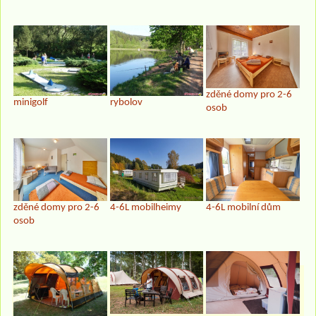
zděné domy pro 2-6
minigolf
rybolov
osob
4-6L mobilní dům
zděné domy pro 2-6
4-6L mobilheimy
osob