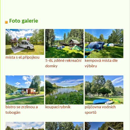
Foto galerie
místa s el.přípojkou
5-6L zděné rekreační
kempová místa dle
domky
výběru
bistro se zrzlinou a
koupací rybník
půjčovna vodních
tobogán
sportů