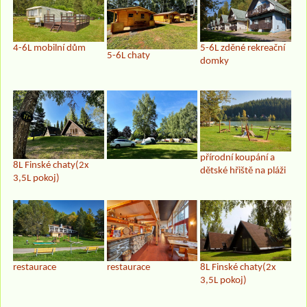
5-6L zděné rekreační
4-6L mobilní dům
5-6L chaty
domky
přírodní koupání a
8L Finské chaty(2x
dětské hřiště na pláži
3,5L pokoj)
restaurace
8L Finské chaty(2x
restaurace
3,5L pokoj)