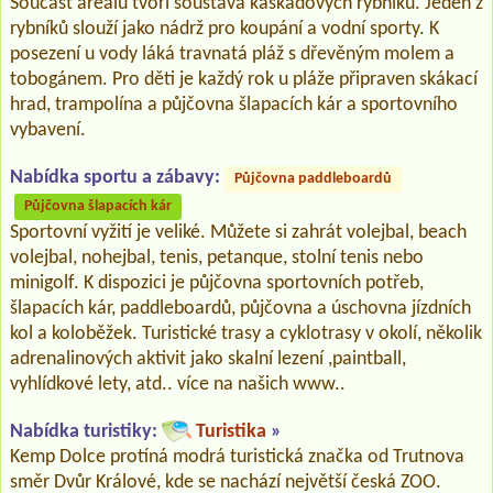
Součást areálu tvoří soustava kaskádových rybníků. Jeden z
rybníků slouží jako nádrž pro koupání a vodní sporty. K
posezení u vody láká travnatá pláž s dřevěným molem a
tobogánem. Pro děti je každý rok u pláže připraven skákací
hrad, trampolína a půjčovna šlapacích kár a sportovního
vybavení.
Nabídka sportu a zábavy:
Půjčovna paddleboardů
Půjčovna šlapacích kár
Sportovní vyžití je veliké. Můžete si zahrát volejbal, beach
volejbal, nohejbal, tenis, petanque, stolní tenis nebo
minigolf. K dispozici je půjčovna sportovních potřeb,
šlapacích kár, paddleboardů, půjčovna a úschovna jízdních
kol a koloběžek. Turistické trasy a cyklotrasy v okolí, několik
adrenalinových aktivit jako skalní lezení ,paintball,
vyhlídkové lety, atd.. více na našich www..
Nabídka turistiky:
Turistika
»
Kemp Dolce protíná modrá turistická značka od Trutnova
směr Dvůr Králové, kde se nachází největší česká ZOO.