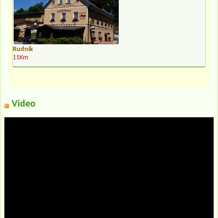
Rudník
11Km
Video