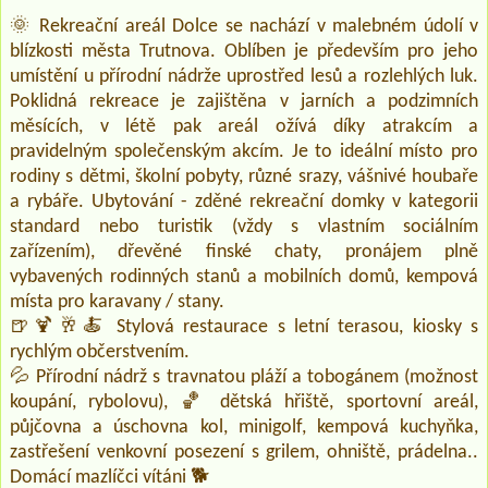
🌞 Rekreační areál Dolce se nachází v malebném údolí v
blízkosti města Trutnova. Oblíben je především pro jeho
umístění u přírodní nádrže uprostřed lesů a rozlehlých luk.
Poklidná rekreace je zajištěna v jarních a podzimních
měsících, v létě pak areál ožívá díky atrakcím a
pravidelným společenským akcím. Je to ideální místo pro
rodiny s dětmi, školní pobyty, různé srazy, vášnivé houbaře
a rybáře. Ubytování - zděné rekreační domky v kategorii
standard nebo turistik (vždy s vlastním sociálním
zařízením), dřevěné finské chaty, pronájem plně
vybavených rodinných stanů a mobilních domů, kempová
místa pro karavany / stany.
🍺🍹🥂🍝 Stylová restaurace s letní terasou, kiosky s
rychlým občerstvením.
💦 Přírodní nádrž s travnatou pláží a tobogánem (možnost
koupání, rybolovu), 🏀 dětská hřiště, sportovní areál,
půjčovna a úschovna kol, minigolf, kempová kuchyňka,
zastřešení venkovní posezení s grilem, ohniště, prádelna..
Domácí mazlíčci vítáni 🐕‍