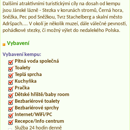
Dalšími atraktivními turistickými cíly na dosah od kempu
jsou Jánské lázně - Stezka v korunách stromů, Černá hora,
Sněžka, Pec pod Sněžkou, Tvrz Stachelberg a skalní město
Adršpach.... V okolí je několik muzeí, dále válečné pevnosti,
pohádkové stezky, či možný výlet do nedalekého Polska.
Vybavení
Vybavení kempu:
Pitná voda společná
Toalety
Teplá sprcha
Kuchyňka
Pračka
Dětské hřiště/baby room
Bezbariérové toalety
Bezbariérové sprchy
Internet/WiFi/PC
Recepce/Info centrum
Služba 24 hodin denně