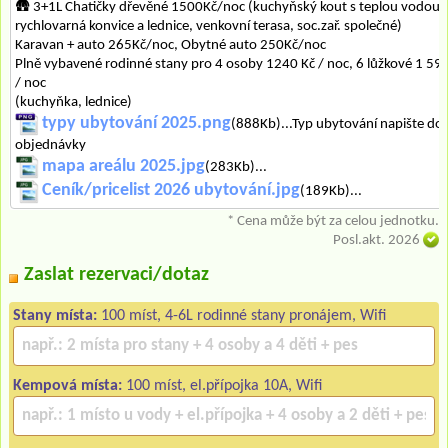
🛖 3+1L Chatičky dřevěné 1500Kč/noc (kuchyňský kout s teplou vodou,
rychlovarná konvice a lednice, venkovní terasa, soc.zař. společné)
Karavan + auto 265Kč/noc, Obytné auto 250Kč/noc
Plně vybavené rodinné stany pro 4 osoby 1240 Kč / noc, 6 lůžkové 1 59
/ noc
(kuchyňka, lednice)
typy ubytování 2025.png
(888Kb)...Typ ubytování napište do
objednávky
mapa areálu 2025.jpg
(283Kb)...
Ceník/pricelist 2026 ubytování.jpg
(189Kb)...
* Cena může být za celou jednotku.
Posl.akt. 2026
Zaslat rezervaci/dotaz
Stany místa:
100 míst, 4-6L rodinné stany pronájem, Wifi
Kempová místa:
100 míst, el.přípojka 10A, Wifi