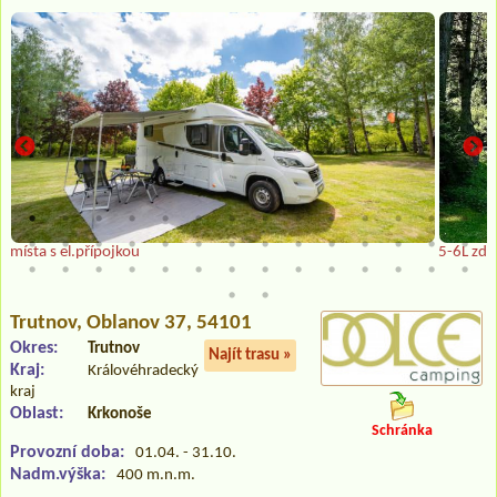
místa s el.přípojkou
5-6L zdě
Trutnov
, Oblanov 37, 54101
Okres:
Trutnov
Najít trasu »
Kraj:
Královéhradecký
kraj
Oblast:
Krkonoše
Schránka
Provozní doba:
01.04. - 31.10.
Nadm.výška:
400 m.n.m.