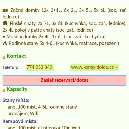
🏡 Zděné domky 12x 2+1L, 6x 2L, 3x 5L, 5x 6L (soc. zař,
lednice)
🛖 Finské chaty 2x 7L, 3x 8L (kuchyňka, soc. zař., lednice),
2x 4L pokoj v patře chaty (soc. zař., lednice)
• Mobilní domky 2x 4L, 1x 6L (soc. zař., kuchyňka)
⛺ Rodinné stany 5x 4-6L (kuchyňka, matrace, posezení)
Kontakt
774 233 342
www.kemp-dolce.cz
»
Telefon:
Zaslat rezervaci/dotaz
Kapacity
Stany místa:
ano, 100 míst, 4-6L rodinné stany
pronájem, Wifi
Kempová místa:
ano, 100 míst, el.přípojka 10A, Wifi