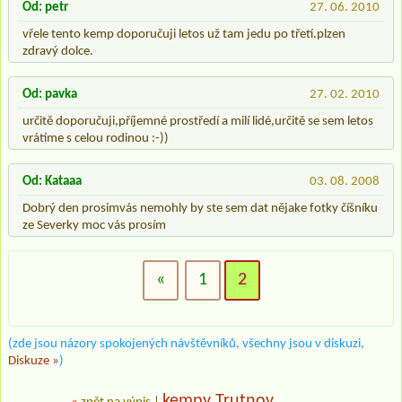
Od: petr
27. 06. 2010
vřele tento kemp doporučuji letos už tam jedu po třetí.plzen
zdravý dolce.
Od: pavka
27. 02. 2010
určitě doporučuji,příjemné prostředí a milí lidé,určitě se sem letos
vrátíme s celou rodinou :-))
Od: Kataaa
03. 08. 2008
Dobrý den prosimvás nemohly by ste sem dat nějake fotky číšníku
ze Severky moc vás prosím
«
1
2
(zde jsou názory spokojených návštěvníků, všechny jsou v diskuzi,
Diskuze »
)
kempy Trutnov