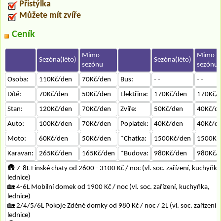
Přistýlka
Můžete mít zvíře
Ceník
Mimo
Mimo
Sezóna(léto)
Sezóna(léto)
sezónu
sezónu
Osoba:
110Kč/den
70Kč/den
Bus:
- -
- -
Dítě:
70Kč/den
50Kč/den
Elektřina:
170Kč/den
170Kč/
Stan:
120Kč/den
70Kč/den
Zvíře:
50Kč/den
40Kč/d
Auto:
100Kč/den
70Kč/den
Poplatek:
40Kč/den
40Kč/d
Moto:
60Kč/den
50Kč/den
*Chatka:
1500Kč/den
1500Kč
Karavan:
265Kč/den
165Kč/den
*Budova:
980Kč/den
980Kč/
🛖 7-8L Finské chaty od 2600 - 3100 Kč / noc (vl. soc. zařízení, kuchyňka
lednice)
🏡 4-6L Mobilní domek od 1900 Kč / noc (vl. soc. zařízení, kuchyňka,
lednice)
🏡 2/4/5/6L Pokoje Zděné domky od 980 Kč / noc / 2L (vl. soc. zařízení,
lednice)