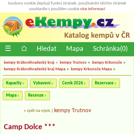
Soubory cookie zlepšují funkci stránek, používáním těchto stránek
souhlasíte s použitím cookie
více informací
☰
⌂
Hledat
Mapa
Schránka(
0
)
kempy Královéhradecký kraj
»
kempy Trutnov
»
kempy Krkonoše
»
kempy Královéhradecký kraj Mapa
»
kempy Krkonoše Mapa
»
Kapacity
Vybavení
Ceník 2026
Rezervace
Mapa
Recenze
kempy Trutnov
«
zpět na výpis
|
Camp Dolce ***