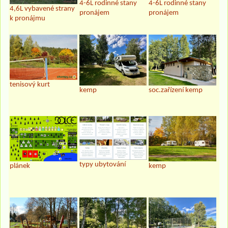
4-6L rodinné stany
4-6L rodinné stany
4,6L vybavené strany
pronájem
pronájem
k pronájmu
tenisový kurt
kemp
soc.zařízení kemp
typy ubytování
plánek
kemp