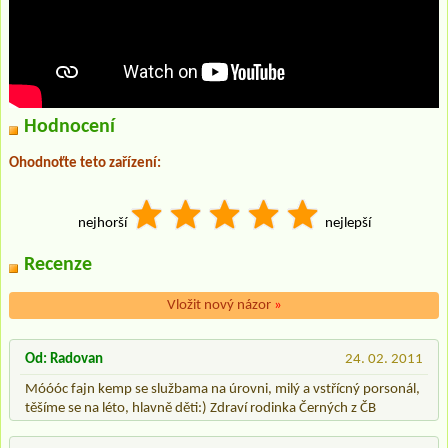
Hodnocení
Ohodnoťte teto zařízení:
nejhorší
nejlepší
Recenze
Vložit nový názor
»
Od: Radovan
24. 02. 2011
Móóóc fajn kemp se službama na úrovni, milý a vstřícný porsonál,
těšíme se na léto, hlavně děti:) Zdraví rodinka Černých z ČB