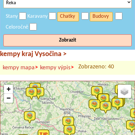
Stany
Karavany
Chatky
Budovy
Celoročně
Zobrazit
kempy kraj Vysočina
>
Zobrazeno: 40
>
>
kempy mapa
kempy výpis
+
−