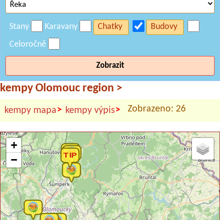
Stany
Karavany
Chatky
Budovy
Celoročně
Zobrazit
kempy Olomouc region
>
Zobrazeno: 26
>
>
kempy mapa
kempy výpis
+
−