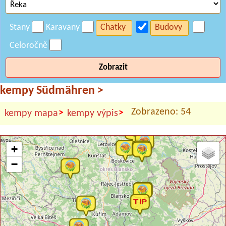
Stany
Karavany
Chatky
Budovy
Celoročně
Zobrazit
kempy Südmähren
>
Zobrazeno: 54
>
>
kempy mapa
kempy výpis
+
−