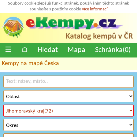
Soubory cookie zlepšují funkci stránek, používáním těchto stránek
souhlasíte s použitím cookie
více informací
☰
⌂
Hledat
Mapa
Schránka(
0
)
Kempy na mapě Česka