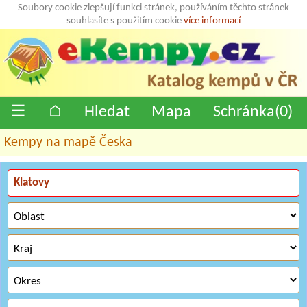
Soubory cookie zlepšují funkci stránek, používáním těchto stránek
souhlasíte s použitím cookie
více informací
☰
⌂
Hledat
Mapa
Schránka(
0
)
Kempy na mapě Česka