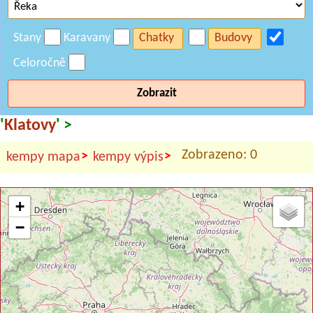
Stany
Karavany
Chatky
Budovy
Celoročně
Zobrazit
'
Klatovy
' >
Zobrazeno: 0
>
>
kempy mapa
kempy výpis
+
−