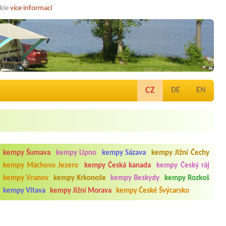
okie
více informací
CZ
DE
EN
kempy Šumava
kempy Lipno
kempy Sázava
kempy Jižní Čechy
kempy Máchovo Jezero
kempy Česká kanada
kempy Český ráj
kempy Vranov
kempy Krkonoše
kempy Beskydy
kempy Rozkoš
kempy Vltava
kempy Jižní Morava
kempy České Švýcarsko