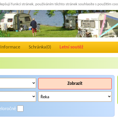
lepšují funkci stránek, používáním těchto stránek souhlasíte s použitím co
Informace
Schránka(
0
)
Letní soutěž
Zobrazit
eloročně