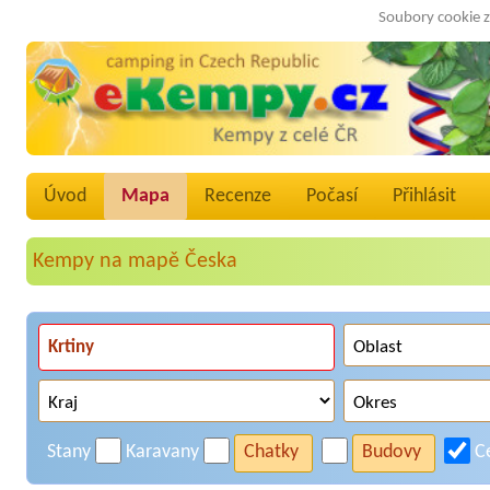
Soubory cookie z
Úvod
Mapa
Recenze
Počasí
Přihlásit
Kempy na mapě Česka
Stany
Karavany
Chatky
Budovy
C