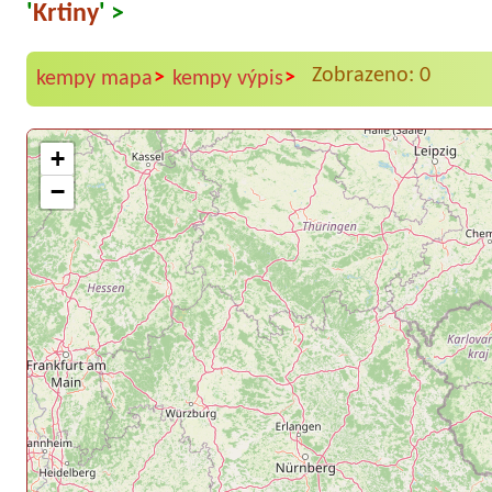
'
Krtiny
' >
Zobrazeno: 0
>
>
kempy mapa
kempy výpis
+
−