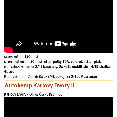
Stany místa:
150 míst
Kempová místa:
50 míst, el.přípojky 10A, celoroční Stellplatz
Bungalovy/Chatky:
2/4L karavany, 2x 4/6L mobilhaim, 4/8L chatka,
4L sud
Budovy(pokoje/app):
8x 2/3/4L pokoj, 3x 2-10L Apartmán
Autokemp Karlovy Dvory II
Karlovy Dvory
- Okres Český Krumlov