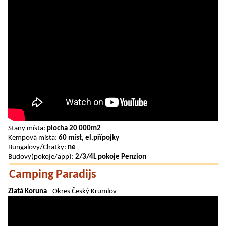
Stany místa:
plocha 20 000m2
Kempová místa:
60 míst, el.přípojky
Bungalovy/Chatky:
ne
Budovy(pokoje/app):
2/3/4L pokoje Penzion
Camping Paradijs
Zlatá Koruna
- Okres Český Krumlov