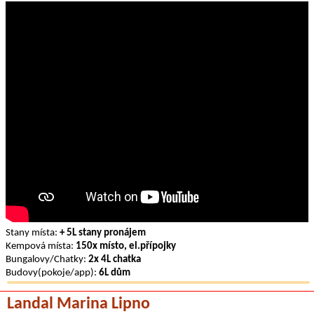
Stany místa:
+ 5L stany pronájem
Kempová místa:
150x místo, el.přípojky
Bungalovy/Chatky:
2x 4L chatka
Budovy(pokoje/app):
6L dům
Landal Marina Lipno