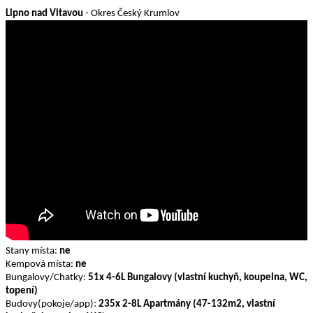
Lipno nad Vltavou
- Okres Český Krumlov
Stany místa:
ne
Kempová místa:
ne
Bungalovy/Chatky:
51x 4-6L Bungalovy (vlastní kuchyň, koupelna, WC,
topení)
Budovy(pokoje/app):
235x 2-8L Apartmány (47-132m2, vlastní