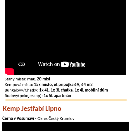
Stany místa:
max. 20 míst
Kempová místa:
15x místo, el.přípojka 6A, 64 m2
Bungalovy/Chatky:
1x 4L, 1x 3L chatka, 1x 4L mobilní dům
Budovy(pokoje/app):
1x 5L apartmán
Kemp Jestřabí Lipno
Černá v Pošumaví
- Okres Český Krumlov