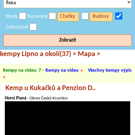
Stany
Karavany
Chatky
Budovy
Celoročně
Zobrazit
kempy Lipno a okolí(37)
>
Mapa
>
Kempy na videu: 7
-
Kempy na videu
»
Všechny kempy výpis
»
Kemp u Kukačků a Penzion D..
Horní Planá
- Okres Český Krumlov