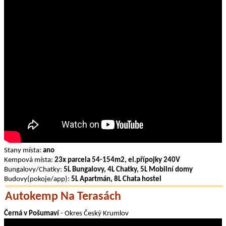
Stany místa:
ano
Kempová místa:
23x parcela 54-154m2, el.přípojky 240V
Bungalovy/Chatky:
5L Bungalovy, 4L Chatky, 5L Mobilní domy
Budovy(pokoje/app):
5L Apartmán, 8L Chata hostel
Autokemp Na Terasách
Černá v Pošumaví
- Okres Český Krumlov