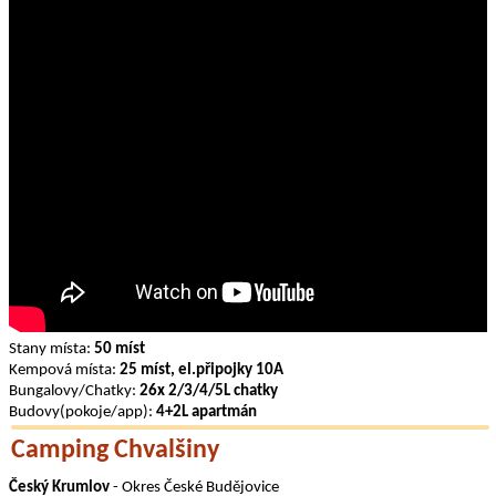
Stany místa:
50 míst
Kempová místa:
25 míst, el.připojky 10A
Bungalovy/Chatky:
26x 2/3/4/5L chatky
Budovy(pokoje/app):
4+2L apartmán
Camping Chvalšiny
Český Krumlov
- Okres České Budějovice