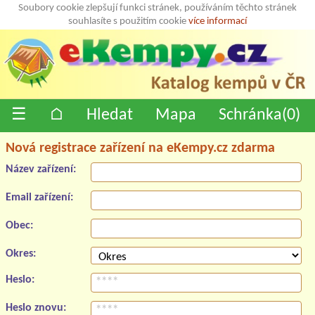
Soubory cookie zlepšují funkci stránek, používáním těchto stránek
souhlasíte s použitím cookie
více informací
☰
⌂
Hledat
Mapa
Schránka(
0
)
Nová registrace zařízení na eKempy.cz zdarma
Název zařízení:
Email zařízení:
Obec:
Okres:
Heslo:
Heslo znovu: