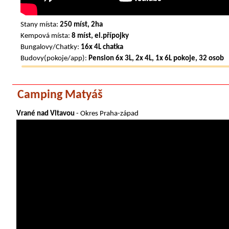
Stany místa:
250 míst, 2ha
Kempová místa:
8 míst, el.přípojky
Bungalovy/Chatky:
16x 4L chatka
Budovy(pokoje/app):
Pension 6x 3L, 2x 4L, 1x 6L pokoje, 32 osob
Camping Matyáš
Vrané nad Vltavou
- Okres Praha-západ