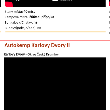
Stany místa:
40 míst
Kempová místa:
200x el.přípojka
Bungalovy/Chatky:
ne
Budovy(pokoje/app):
ne
Autokemp Karlovy Dvory II
Karlovy Dvory
- Okres Český Krumlov