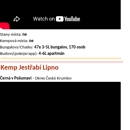
Stany místa:
ne
Kempová místa:
ne
Bungalovy/Chatky:
47x 3-5L bungalov, 170 osob
Budovy(pokoje/app):
4-6L apartmán
Kemp Jestřabí Lipno
Černá v Pošumaví
- Okres Český Krumlov