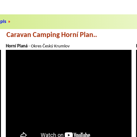
pis
»
Caravan Camping Horní Plan..
Horní Planá
- Okres Český Krumlov