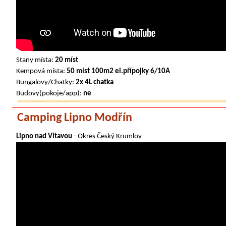
Stany místa:
20 míst
Kempová místa:
50 míst 100m2 el.přípojky 6/10A
Bungalovy/Chatky:
2x 4L chatka
Budovy(pokoje/app):
ne
Camping Lipno Modřín
Lipno nad Vltavou
- Okres Český Krumlov