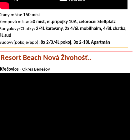
Stany místa:
150 míst
Kempová místa:
50 míst, el.přípojky 10A, celoroční Stellplatz
Bungalovy/Chatky:
2/4L karavany, 2x 4/6L mobilhaim, 4/8L chatka,
4L sud
Budovy(pokoje/app):
8x 2/3/4L pokoj, 3x 2-10L Apartmán
Resort Beach Nová Živohošť..
Křečovice
- Okres Benešov