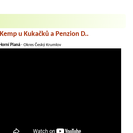
Kemp u Kukačků a Penzion D..
Horní Planá
- Okres Český Krumlov