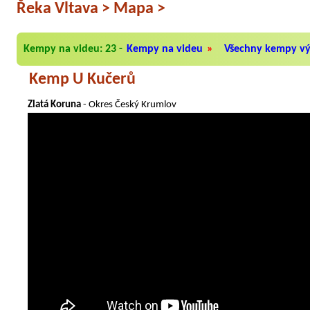
Řeka Vltava
>
Mapa
>
Kempy na videu: 23
-
Kempy na videu
»
Všechny kempy vý
Kemp U Kučerů
Zlatá Koruna
- Okres Český Krumlov