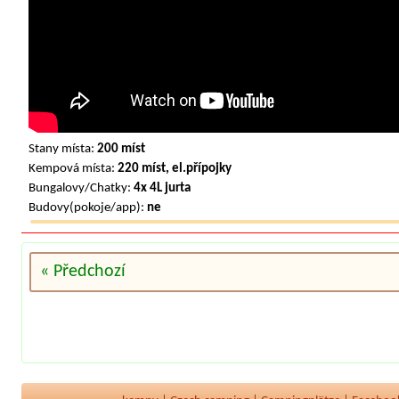
Stany místa:
200 míst
Kempová místa:
220 míst, el.přípojky
Bungalovy/Chatky:
4x 4L jurta
Budovy(pokoje/app):
ne
« Předchozí