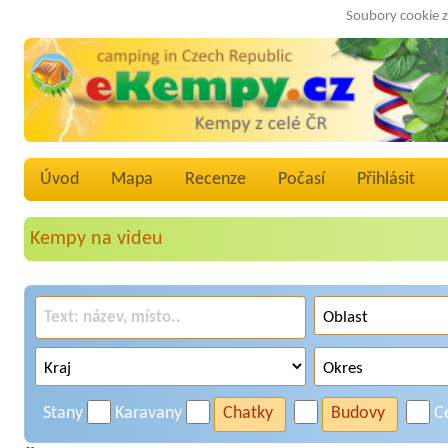
Soubory cookie z
Úvod
Mapa
Recenze
Počasí
Přihlásit
Kempy na videu
Stany
Karavany
Chatky
Budovy
C