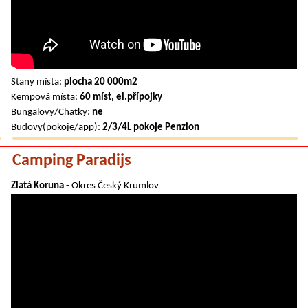
Stany místa:
plocha 20 000m2
Kempová místa:
60 míst, el.přípojky
Bungalovy/Chatky:
ne
Budovy(pokoje/app):
2/3/4L pokoje Penzion
Camping Paradijs
Zlatá Koruna
- Okres Český Krumlov