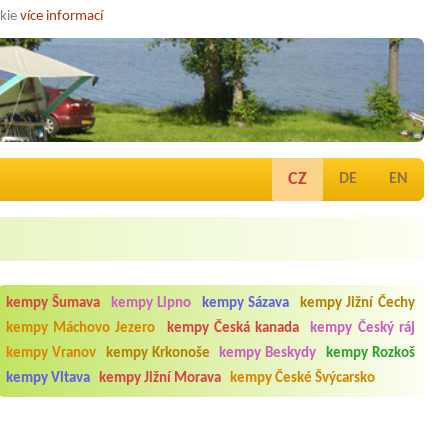
okie
více informací
CZ
DE
EN
kempy Šumava
kempy Lipno
kempy Sázava
kempy Jižní Čechy
kempy Máchovo Jezero
kempy Česká kanada
kempy Český ráj
kempy Vranov
kempy Krkonoše
kempy Beskydy
kempy Rozkoš
kempy Vltava
kempy Jižní Morava
kempy České Švýcarsko