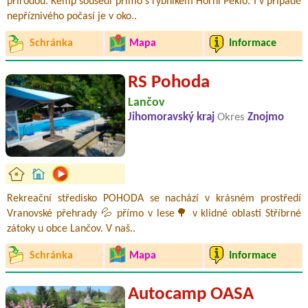
přírodou. Kemp sousedí přímo s rybníkem Horní Peklo. I v případě
nepříznivého počasí je v oko..
Schránka
Mapa
Informace
RS Pohoda
Lančov
Jihomoravský kraj
Okres
Znojmo
Rekreační středisko POHODA se nachází v krásném prostředí
Vranovské přehrady 💦 přímo v lese🌳 v klidné oblasti Stříbrné
zátoky u obce Lančov. V naš..
Schránka
Mapa
Informace
Autocamp OASA