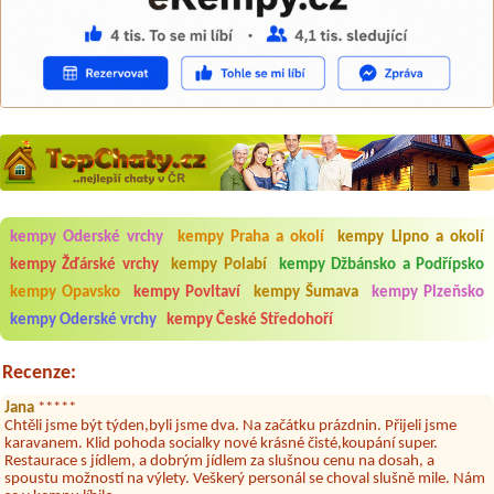
kempy Oderské vrchy
kempy Praha a okolí
kempy Lipno a okolí
Aneta Melicharová
***
Byli jsme zde v týdnu od 25.7. do 1.8. 2026. Kemp jako takový je pěkný.
kempy Žďárské vrchy
kempy Polabí
kempy Džbánsko a Podřípsko
V umývárně i na WC bylo vždy čisto, doplněný papír i utěrky, což při
množství návštěvníků není samozřejmost. V kempu je obchod a
kempy Opavsko
kempy Povltaví
kempy Šumava
kempy Plzeňsko
restaurace, kebab a další občerstvení. Co nás ale velice zklamalo byl
kempy Oderské vrchy
kempy České Středohoří
celodenní hluk z repráků u stanů a absolutní bezohlednost ostatních
ubytovaných. Přes den jsem si připadala jak na pouti- z každého koutu
hrála jiná hudba.Kemp pěkný, ale takový rámus jsme ještě nezažili...
Recenze:
Jana
*****
Chtěli jsme být týden,byli jsme dva. Na začátku prázdnin. Přijeli jsme
karavanem. Klid pohoda socialky nové krásné čisté,koupání super.
Restaurace s jídlem, a dobrým jídlem za slušnou cenu na dosah, a
spoustu možností na výlety. Veškerý personál se choval slušně mile. Nám
se v kempu líbilo.