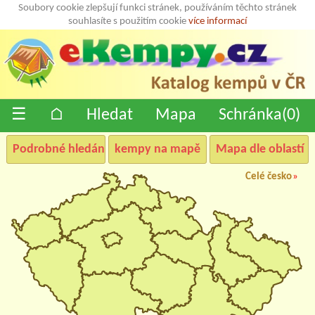
Soubory cookie zlepšují funkci stránek, používáním těchto stránek
souhlasíte s použitím cookie
více informací
☰
⌂
Hledat
Mapa
Schránka(
0
)
Podrobné hledání
kempy na mapě
Mapa dle oblastí
Celé česko
»