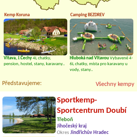
Kemp Koruna
Camping BEZDREV
Vltava, J.Čechy
4L chatky,
Hluboká nad Vltavou
Vybavené 4-
pension, hostel, stany, karavany..
6L chatky, místa pro karavany u
vody, stany..
Představujeme:
Všechny kempy
Sportkemp-
Sportcentrum Doubí
Třeboň
Jihočeský kraj
Okres
Jindřichův Hradec