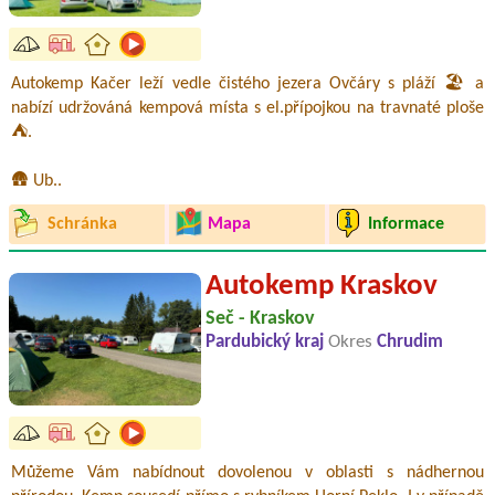
Autokemp Kačer leží vedle čistého jezera Ovčáry s pláží 🏖️ a
nabízí udržováná kempová místa s el.přípojkou na travnaté ploše
⛺.
🛖 Ub..
Schránka
Mapa
Informace
Autokemp Kraskov
Seč - Kraskov
Pardubický kraj
Okres
Chrudim
Můžeme Vám nabídnout dovolenou v oblasti s nádhernou