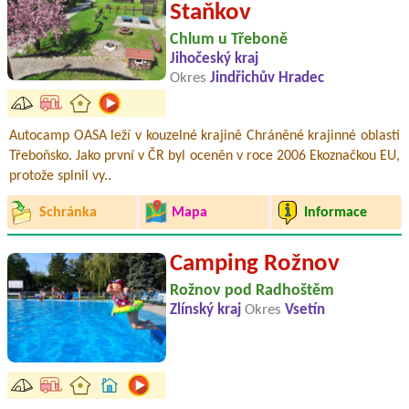
Staňkov
Chlum u Třeboně
Jihočeský kraj
Okres
Jindřichův Hradec
Autocamp OASA leží v kouzelné krajině Chráněné krajinné oblasti
Třeboňsko. Jako první v ČR byl oceněn v roce 2006 Ekoznačkou EU,
protože splnil vy..
Schránka
Mapa
Informace
Camping Rožnov
Rožnov pod Radhoštěm
Zlínský kraj
Okres
Vsetín