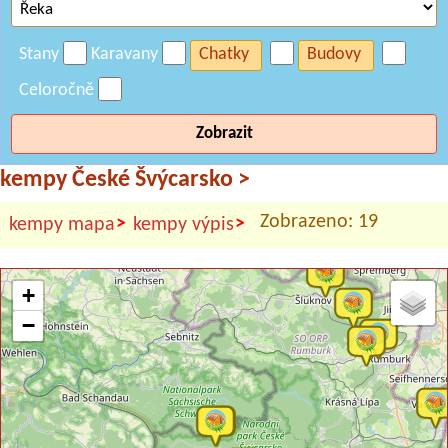
Stany
Karavany
Chatky
Budovy
Celoročně
Zobrazit
kempy České Švýcarsko
>
Zobrazeno: 19
>
>
kempy mapa
kempy výpis
+
−