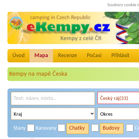
Soubory cookie z
Úvod
Mapa
Recenze
Počasí
Přihlásit
Kempy na mapě Česka
Stany
Karavany
Chatky
Budovy
C