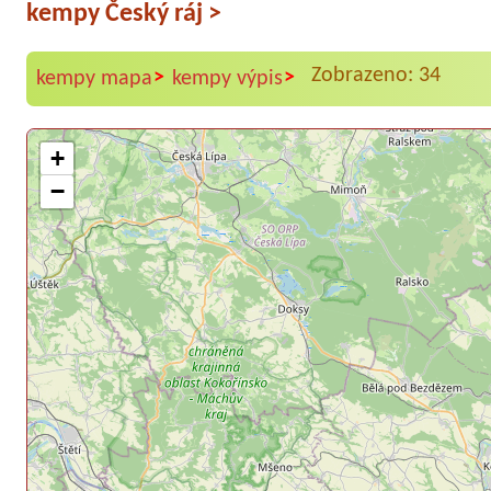
kempy Český ráj
>
Zobrazeno: 34
>
>
kempy mapa
kempy výpis
+
−