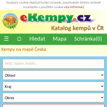
Soubory cookie zlepšují funkci stránek, používáním těchto stránek
souhlasíte s použitím cookie
více informací
☰
⌂
Hledat
Mapa
Schránka(
0
)
Kempy na mapě Česka