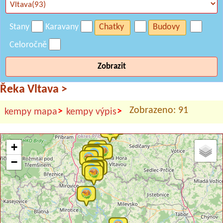
Stany
Karavany
Chatky
Budovy
Celoročně
Zobrazit
Řeka Vltava
>
Zobrazeno: 91
>
>
kempy mapa
kempy výpis
+
−