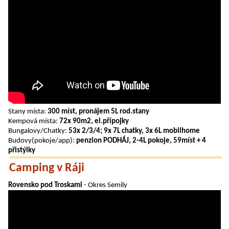
Stany místa:
300 míst, pronájem 5L rod.stany
Kempová místa:
72x 90m2, el.přípojky
Bungalovy/Chatky:
53x 2/3/4; 9x 7L chatky, 3x 6L mobilhome
Budovy(pokoje/app):
penzion PODHÁJ, 2-4L pokoje, 59míst + 4
přistýlky
Camping v Ráji
Rovensko pod Troskami
- Okres Semily