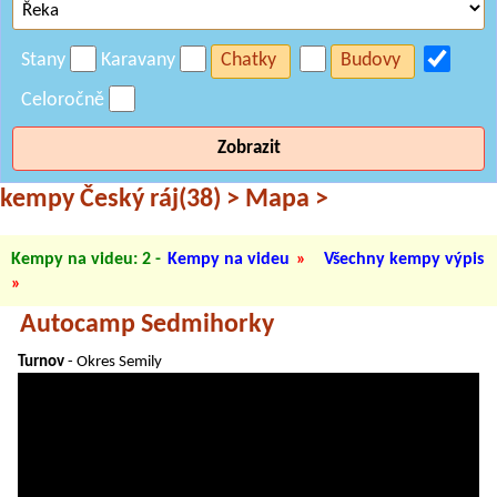
Stany
Karavany
Chatky
Budovy
Celoročně
Zobrazit
kempy Český ráj(38)
>
Mapa
>
Kempy na videu: 2
-
Kempy na videu
»
Všechny kempy výpis
»
Autocamp Sedmihorky
Turnov
- Okres Semily