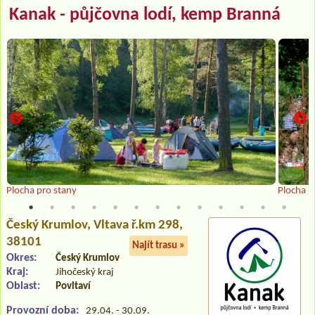
Kanak - půjčovna lodí, kemp Branná
Plocha pro stany
Plocha p
Český Krumlov
, Vltava ř.km 298,
38101
Najít trasu »
Okres:
Český Krumlov
Kraj:
Jihočeský kraj
Oblast:
Povltaví
Provozní doba:
29.04. - 30.09.