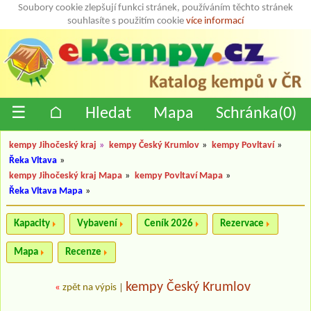
Soubory cookie zlepšují funkci stránek, používáním těchto stránek
souhlasíte s použitím cookie
více informací
☰
⌂
Hledat
Mapa
Schránka(
0
)
kempy Jihočeský kraj
»
kempy Český Krumlov
»
kempy Povltaví
»
Řeka Vltava
»
kempy Jihočeský kraj Mapa
»
kempy Povltaví Mapa
»
Řeka Vltava Mapa
»
Kapacity
Vybavení
Ceník 2026
Rezervace
Mapa
Recenze
kempy Český Krumlov
«
zpět na výpis
|