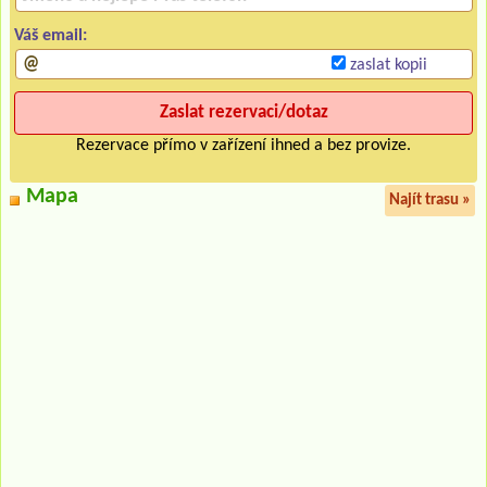
Váš email:
zaslat kopii
Rezervace přímo v zařízení ihned a bez provize.
Mapa
Najít trasu »