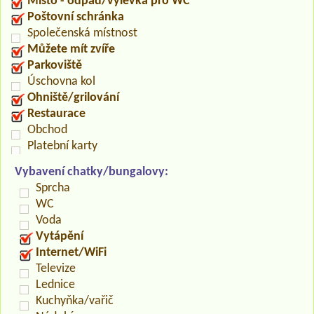
Místo - odpad/výlevka pro WC
Poštovní schránka
Společenská místnost
Můžete mít zvíře
Parkoviště
Úschovna kol
Ohniště/grilování
Restaurace
Obchod
Platební karty
Vybavení chatky/bungalovy:
Sprcha
WC
Voda
Vytápění
Internet/WiFi
Televize
Lednice
Kuchyňka/vařič