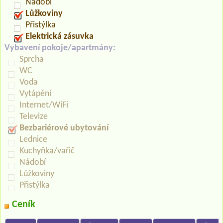
Nádobí
Lůžkoviny
Přistýlka
Elektrická zásuvka
Vybavení pokoje/apartmány:
Sprcha
WC
Voda
Vytápění
Internet/WiFi
Televize
Bezbariérové ubytování
Lednice
Kuchyňka/vařič
Nádobí
Lůžkoviny
Přistýlka
Ceník