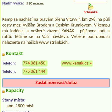
Nadm.výška:
510 m.n.m.
Schránka
Kemp se nachází na pravém břehu Vltavy ř. km 298, na půli
cesty mezi Vyšším Brodem a Českým Krumlovem. V kempu
má loděnici a veškeré zázemí KANAK - půjčovna lodí a
raftů. Těšíme se na Vaši návštěvu. Veškeré podrobnosti
naleznete na našich www stránkách.
Kontakt
774 061 450
www.kanak.cz
»
Telefon:
775 061 444
Telefon:
Zaslat rezervaci/dotaz
Kapacity
Stany místa:
ano, 1800 míst