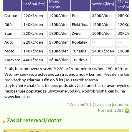
Mimo
Mimo
Sezóna(léto)
Sezóna(léto)
sezónu
sezónu
Osoba:
220Kč/den
190Kč/den
Bus:
330Kč/den
280Kč/
Dítě:
140Kč/den
110Kč/den
Elektřina:
150Kč/den
120Kč/
Stan:
220Kč/den
190Kč/den
Zvíře:
100Kč/den
80Kč/d
Auto:
220Kč/den
190Kč/den
Poplatek:
- -
- -
Moto:
140Kč/den
110Kč/den
*Chatka:
1400Kč/den
1300Kč
Karavan:
440Kč/den
380Kč/den
*Budova:
- -
- -
Širák, bezdomovec: V sezóně 220,-Kč/noc, mimo sezónu 190,-Kč/noc.
Všechny ceny jsou účtované za strávenou noc v kempu. Přes den je kem
pro všechny zdarma. Děti do 8 let jsou taktéž zdarma.
Ubytování v chatkách, teepee, podsadových stanech a karavanových stá
neobsahuje poplatek za ubytované vodáky. Podrobnosti k ceníku na
www.kanak.cz
* Cena může být za celou jednotku.
Posl.akt. 2026
Zaslat rezervaci/dotaz