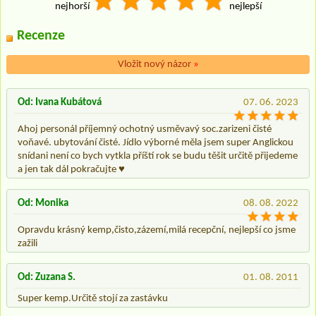
nejhorší
nejlepší
Recenze
Vložit nový názor
»
Od: Ivana Kubátová
07. 06. 2023
Ahoj personál příjemný ochotný usměvavý soc.zarizeni čisté
voňavé. ubytování čisté. Jídlo výborné měla jsem super Anglickou
snídani není co bych vytkla příští rok se budu těšit určitě přijedeme
a jen tak dál pokračujte ♥️
Od: Monika
08. 08. 2022
Opravdu krásný kemp,čisto,zázemí,milá recepční, nejlepší co jsme
zažili
Od: Zuzana S.
01. 08. 2011
Super kemp.Určitě stojí za zastávku