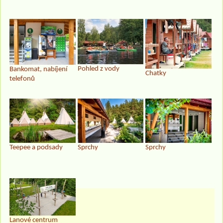
Pohled z vody
Bankomat, nabíjení
Chatky
telefonů
Teepee a podsady
Sprchy
Sprchy
Lanové centrum