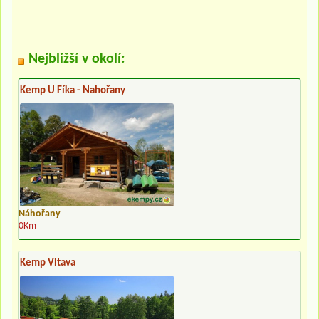
Nejbližší v okolí:
Kemp U Fíka - Nahořany
Náhořany
0Km
Kemp Vltava