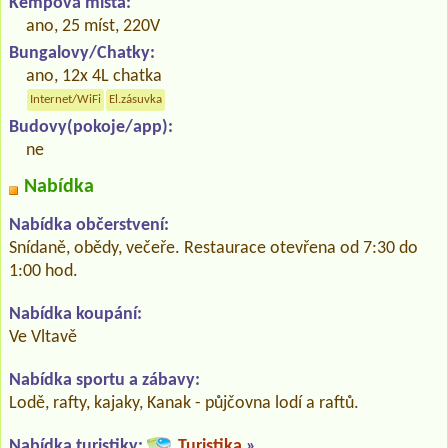
Kempová místa:
ano, 25 míst, 220V
Bungalovy/Chatky:
ano, 12x 4L chatka
Internet/WiFi
El.zásuvka
Budovy(pokoje/app):
ne
Nabídka
Nabídka občerstvení:
Snídaně, obědy, večeře. Restaurace otevřena od 7:30 do
1:00 hod.
Nabídka koupání:
Ve Vltavě
Nabídka sportu a zábavy:
Lodě, rafty, kajaky, Kanak - půjčovna lodí a raftů.
Nabídka turistiky:
Turistika
»