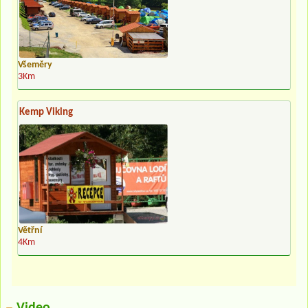
Všeměry
3Km
Kemp Viking
Větřní
4Km