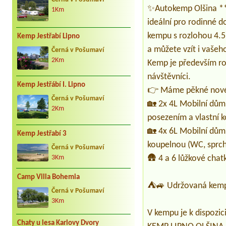
✨Autokemp Olšina *** 
1Km
ideální pro rodinné do
kempu s rozlohou 4.5
Kemp Jestřabí Lipno
a můžete vzít i vašeh
Černá v Pošumaví
2Km
Kemp je především rod
návštěvníci.
Kemp Jestřábí I. Lipno
👉 Máme pěkné nové 
Černá v Pošumaví
🏡 2x 4L Mobilní dům (
2Km
posezením a vlastní 
🏡 4x 6L Mobilní dům 
Kemp Jestřabí 3
koupelnou (WC, sprch
Černá v Pošumaví
🛖 4 a 6 lůžkové chat
3Km
Camp Villa Bohemia
⛺🚙 Udržovaná kempov
Černá v Pošumaví
3Km
V kempu je k dispozic
Chaty u lesa Karlovy Dvory