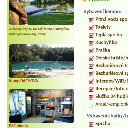
Vybavení kempu:
Pitná voda spo
Toalety
4L bungalovy se soc.zažízením + kuchyňka,
Teplá sprcha
místa pro karavany, stany..
Kuchyňka
Pračka
Dětské hřiště
Bezbariérové t
Bezbariérové s
Internet/WiFi/
Kemp DACHOVA
Recepce/Info 
Služba 24 hod
Areál/kemp op
Vybavení chatky/b
Sprcha
RS Pohoda