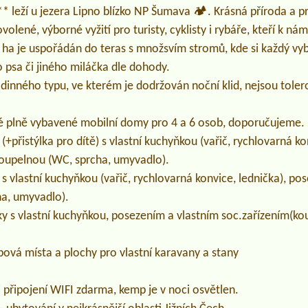
leží u jezera Lipno blízko NP Šumava 🏕️. Krásná příroda a p
volené, výborné vyžití pro turisty, cyklisty i rybáře, kteří k nám
 ha je uspořádán do teras s množsvím stromů, kde si každý vy
o psa či jiného miláčka dle dohody.
inného typu, ve kterém je dodržován noční klid, nejsou toler
plně vybavené mobilní domy pro 4 a 6 osob, doporučujeme.
+přistýlka pro dítě) s vlastní kuchyňkou (vařič, rychlovarná ko
koupelnou (WC, sprcha, umyvadlo).
s vlastní kuchyňkou (vařič, rychlovarná konvice, lednička), pos
a, umyvadlo).
ky s vlastní kuchyňkou, posezením a vlastním soc.zařízením(ko
á místa a plochy pro vlastní karavany a stany
i připojení WIFI zdarma, kemp je v noci osvětlen.