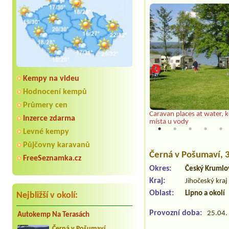
Kempy na videu
Hodnocení kempů
Průmery cen
nad kempem
Caravan places at water,
Inzerce zdarma
místa u vody
Levné kempy
Půjčovny karavanů
Černá v Pošumaví
,
FreeSeznamka.cz
Okres:
Český Krumlo
Kraj:
Jihočeský kraj
Oblast:
Lipno a okolí
Nejbližší v okolí:
Provozní doba:
25.04. 
Autokemp Na Terasách
Černá v Pošumaví