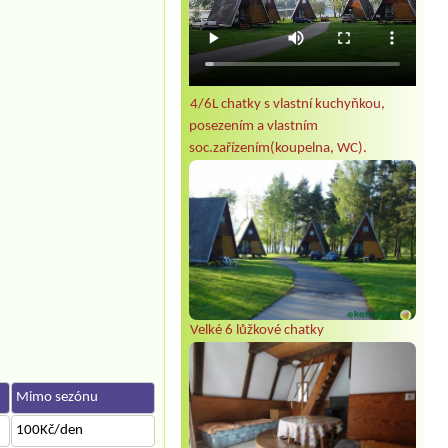
4/6L chatky s vlastní kuchyňkou,
posezením a vlastním
soc.zařízením(koupelna, WC).
Velké 6 lůžkové chatky
Mimo sezónu
100Kč/den