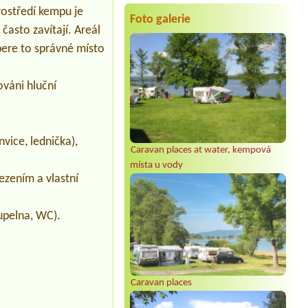
Strážnice
rostředí kempu je
Foto galerie
3 místa pro stany + 4 dospělí + 4 děti
 často zavítají. Areál
Termín od 2026-08-11 |
Autokemp
bere to správné místo
Seifert
1 Platz für 2 kleine zelte
ováni hluční
Termín od 2026-07-31 |
Kemp Pod
hrází
1x 4B-Zimmer, 2 Personen + 1 Kind
Termín od 2026-08-02 |
Autokemp
nvice, lednička),
Pilák
Caravan places at water, kempová
Chatka pro dvě osoby
místa u vody
ezením a vlastní
upelna, WC).
Caravan places