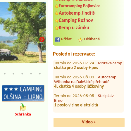
Eurocamping Bojkovice
Autokemp Jindřiš
Termín od 2026-08-14 |
Autokempink
Dřenice
Camping Rožnov
4 Zelte für 4 Personen
Kemp u zámku
Termín od 2026-08-18 |
Safari Park
Resort a Kemp****
Přidat
Oblíbené
Karavan u vody,,auto, 2 dospělé
osoby, 2 děti+ pes /jorkšír/
Poslední rezervace:
Termín od 2026-07-24 |
Morava camp
chatka pro 2 osoby + pes
písečná pláž v kempu
Termín od 2026-08-03 |
Autocamp
Wilsonka na Dalešické přehradě
4L chatka 4 osoby,lůžkoviny
Termín od 2026-08-08 |
Stellplatz
Brno
1 posto vicino elettricità
Termín od 2026-08-07 |
Autokemp
Kačer
Schránka
7L chatka složním prádlem a kuchyní
pro 6osob a psa
Video »
Termín od 2026-07-31 |
Camp