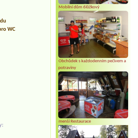
Mobilní dům 6lůžkový
udu
 pro WC
Obchůdek s každodenním pečivem a
potraviny
menší Restaurace
y: