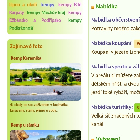
Lipno a okolí
kempy
kempy Bílé
Nabídka
Karpaty
kempy Máchův kraj
kempy
Nabídka občerstvení
Džbánsko a Podřípsko
kempy
Potraviny možno zako
Podkrkonoší
Nabídka koupání:
P
Zajímavé foto
Koupání v jezeře Lipn
Kemp Keramika
Nabídka sportu a zá
V areálu si můžete za
dětském hřišti a dvou
jezdí také rybáři, mo
4L chaty se soc.zažízením + kuchyňka,
Nabídka turistiky:
C
karavany, stany, přímo u vody..
Velká síť značených t
kanál
Kemp u zámku
Vybavení