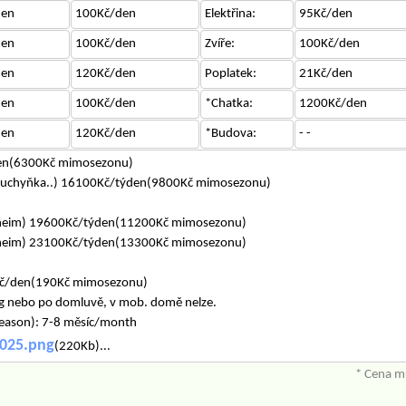
den
100Kč/den
Elektřina:
95Kč/den
den
100Kč/den
Zvíře:
100Kč/den
den
120Kč/den
Poplatek:
21Kč/den
den
100Kč/den
*Chatka:
1200Kč/den
den
120Kč/den
*Budova:
- -
den(6300Kč mimosezonu)
,kuchyňka..) 16100Kč/týden(9800Kč mimosezonu)
lheim) 19600Kč/týden(11200Kč mimosezonu)
lheim) 23100Kč/týden(13300Kč mimosezonu)
Kč/den(190Kč mimosezonu)
5kg nebo po domluvě, v mob. domě nelze.
season): 7-8 měsíc/month
2025.png
(220Kb)...
* Cena mů