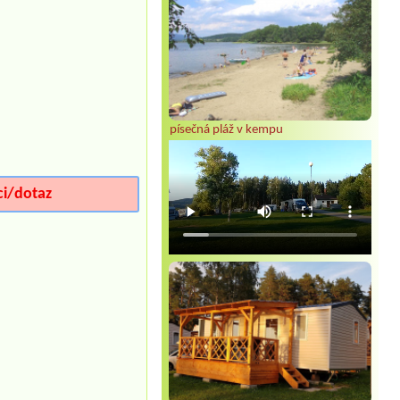
písečná pláž v kempu
ci/dotaz