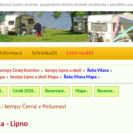
lepšují funkci stránek, používáním těchto stránek souhlasíte s použitím co
Informace
Schránka(
0
)
Letní soutěž
kempy Český Krumlov
»
kempy Lipno a okolí
»
Řeka Vltava
»
apa
»
kempy Lipno a okolí Mapa
»
Řeka Vltava Mapa
»
í
Ceník 2026
Rezervace
Mapa
Recenze
kempy Černá v Pošumaví
s
|
a - Lipno