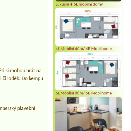
Luxusní 4-6L mobilní domy
4L Mobilní dům/ 4B Mobilhome
děti si mohou hrát na
el či loděk. Do kempu
6L Mobilní dům/ 6B Mobilhome
enberský plavební