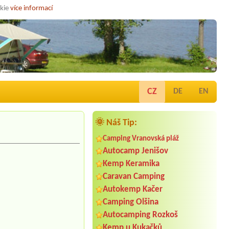
okie
více informací
CZ
DE
EN
🌞 Náš Tip:
Camping Vranovská pláž
Autocamp Jenišov
Kemp Keramika
Caravan Camping
Autokemp Kačer
Camping Olšina
Autocamping Rozkoš
Kemp u Kukačků