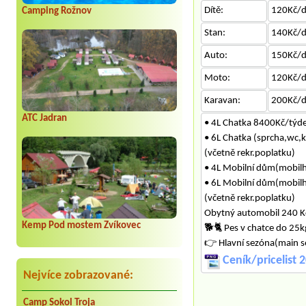
Dítě:
120Kč/
Camping Rožnov
Stan:
140Kč/
Auto:
150Kč/
Moto:
120Kč/
Karavan:
200Kč/
ATC Jadran
• 4L Chatka 8400Kč/tý
• 6L Chatka (sprcha,wc
(včetně rekr.poplatku)
• 4L Mobilní dům(mobi
• 6L Mobilní dům(mobi
(včetně rekr.poplatku)
Obytný automobil 240 
Kemp Pod mostem Zvíkovec
🐕‍🐈 Pes v chatce do 2
👉 Hlavní sezóna(main 
Ceník/pricelist 
Nejvíce zobrazované:
Camp Sokol Troja