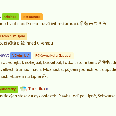
:
Obchod
Restaurace
upit v obchodě nebo navštívit restaruraci.🥐🥯🌭🍺🍷☕
ísečná pláž Lipno
o, písčitá pláž ihned u kempu
bavy:
Výletní loď
Půjčovna kol a šlapadel
hrát volejbal, nohejbal, basketbal, fotbal, stolní tenis🏀⚽🏓, 
 velkých trampolínách. Možnost zapůjčení jízdních kol, šlapad
žnost rybaření na Lipně 🎣.
Turistika
»
yklostezky
usitických stezek a cyklostezek. Plavba lodí po Lipně, Schwarz