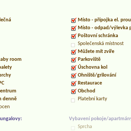
lečná
Místo - přípojka el. pro
Místo - odpad/výlevka
Poštovní schránka
Společenská místnost
Můžete mít zvíře
/baby room
Parkoviště
oalety
Úschovna kol
prchy
Ohniště/grilování
PC
Restaurace
centrum
Obchod
in denně
Platební karty
locen
ungalovy:
Vybavení pokoje/apartmán
Sprcha