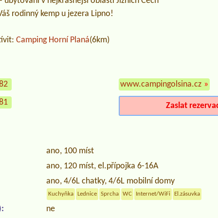
bytování v nejkrásnější oblasti Jižních Čech
Váš rodinný kemp u jezera Lipno!
ívit:
Camping Horní Planá
(6km)
982
www.campingolsina.cz
»
981
Zaslat rezerva
ano, 100 míst
ano, 120 míst, el.přípojka 6-16A
ano, 4/6L chatky, 4/6L mobilní domy
Kuchyňka
Lednice
Sprcha
WC
Internet/WiFi
El.zásuvka
:
ne