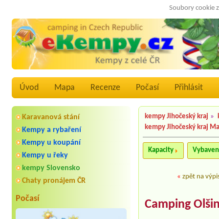
Soubory cookie z
Úvod
Mapa
Recenze
Počasí
Přihlásit
kempy Jihočeský kraj
»
Karavanová stání
kempy Jihočeský kraj M
Kempy a rybaření
Kempy u koupání
Kapacity
Vybaven
Kempy u řeky
kempy Slovensko
«
zpět na výpi
Chaty pronájem ČR
Počasí
Camping Olšin