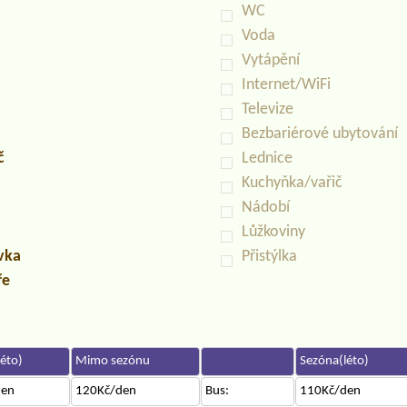
WC
Voda
Vytápění
Internet/WiFi
Televize
Bezbariérové ubytování
č
Lednice
Kuchyňka/vařič
Nádobí
Lůžkoviny
uvka
Přistýlka
ře
éto)
Mimo sezónu
Sezóna(léto)
den
120Kč/den
Bus:
110Kč/den