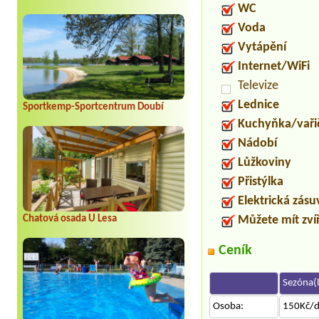
WC
Voda
Vytápění
Internet/WiFi
Televize
Lednice
Sportkemp-Sportcentrum Doubí
Kuchyňka/vaři
Nádobí
Lůžkoviny
Přistýlka
Elektrická zás
Chatová osada U Lesa
Můžete mít zví
Ceník
Sezóna(l
Osoba:
150Kč/