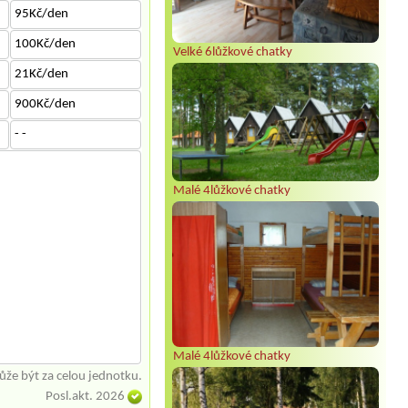
95Kč/den
100Kč/den
Velké 6lůžkové chatky
21Kč/den
900Kč/den
- -
Malé 4lůžkové chatky
Malé 4lůžkové chatky
že být za celou jednotku.
Posl.akt. 2026