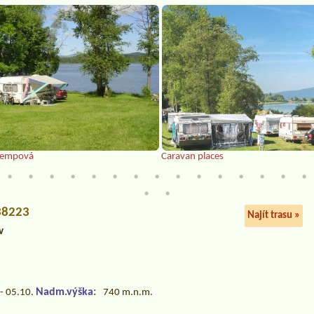
 kempová
Caravan places
 38223
Najít trasu »
v
Nadm.výška:
- 05.10.
740 m.n.m.