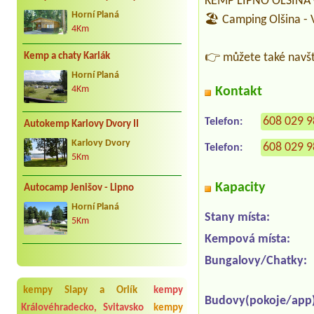
KEMP LIPNO OLŠINA - u
Horní Planá
🏖️ Camping Olšina - 
4Km
👉 můžete také navšt
Kemp a chaty Karlák
Horní Planá
Kontakt
4Km
608 029 
Telefon:
Autokemp Karlovy Dvory II
Karlovy Dvory
608 029 
Telefon:
5Km
Kapacity
Autocamp Jenišov - Lipno
Horní Planá
Stany místa:
5Km
Kempová místa:
Bungalovy/Chatky:
kempy Slapy a Orlík
kempy
Budovy(pokoje/app)
Královéhradecko, Svitavsko
kempy