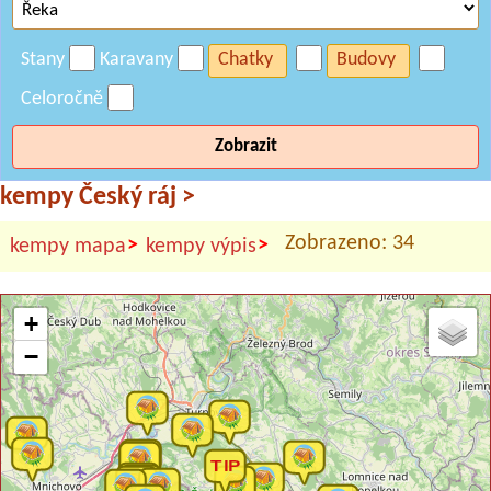
Stany
Karavany
Chatky
Budovy
Celoročně
Zobrazit
kempy Český ráj
>
Zobrazeno: 34
>
>
kempy mapa
kempy výpis
+
−