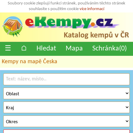
Soubory cookie zlepšují funkci stránek, používáním těchto stránek
souhlasíte s použitím cookie
více informací
☰
⌂
Hledat
Mapa
Schránka(
0
)
Kempy na mapě Česka