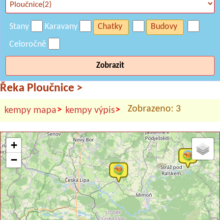
Stany
Karavany
Chatky
Budovy
Celoročně
Zobrazit
Řeka Ploučnice
>
Zobrazeno: 3
>
>
kempy mapa
kempy výpis
+
−