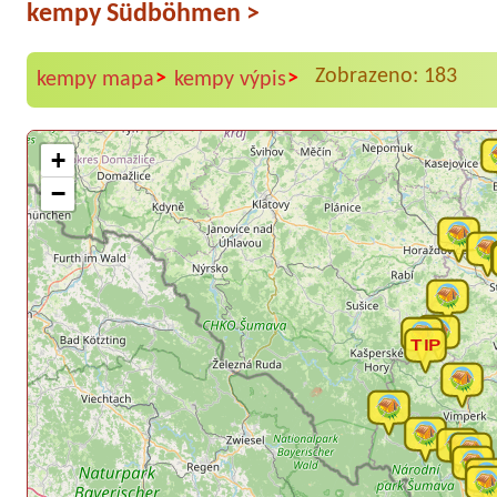
kempy Südböhmen
>
Zobrazeno: 183
>
>
kempy mapa
kempy výpis
+
−