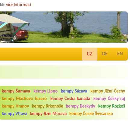
okie
více informací
CZ
DE
EN
kempy Šumava
kempy Lipno
kempy Sázava
kempy Jižní Čechy
kempy Máchovo Jezero
kempy Česká kanada
kempy Český ráj
kempy Vranov
kempy Krkonoše
kempy Beskydy
kempy Rozkoš
kempy Vltava
kempy Jižní Morava
kempy České Švýcarsko