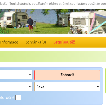
lepšují funkci stránek, používáním těchto stránek souhlasíte s použitím co
Informace
Schránka(
0
)
Letní soutěž
Zobrazit
eloročně