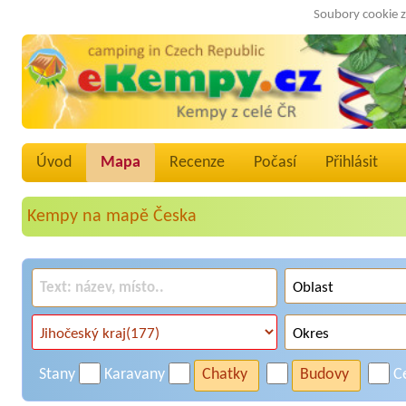
Soubory cookie z
Úvod
Mapa
Recenze
Počasí
Přihlásit
Kempy na mapě Česka
Stany
Karavany
Chatky
Budovy
C