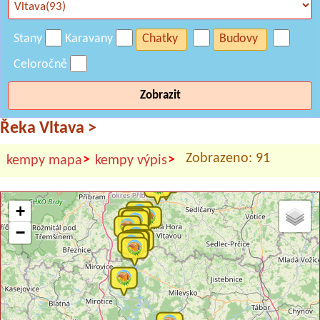
Stany
Karavany
Chatky
Budovy
Celoročně
Zobrazit
Řeka Vltava
>
Zobrazeno: 91
>
>
kempy mapa
kempy výpis
+
−