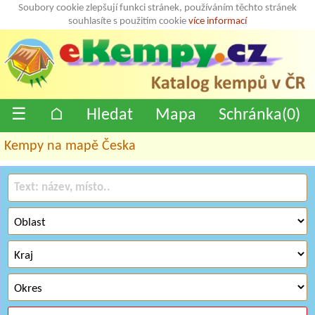
Soubory cookie zlepšují funkci stránek, používáním těchto stránek
souhlasíte s použitím cookie
více informací
☰
⌂
Hledat
Mapa
Schránka(
0
)
Kempy na mapě Česka