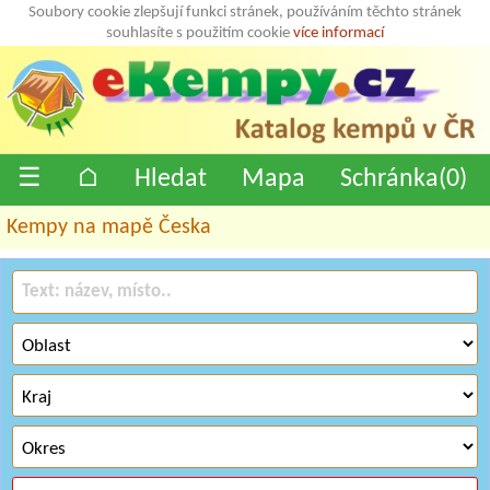
Soubory cookie zlepšují funkci stránek, používáním těchto stránek
souhlasíte s použitím cookie
více informací
☰
⌂
Hledat
Mapa
Schránka(
0
)
Kempy na mapě Česka