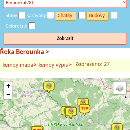
Stany
Karavany
Chatky
Budovy
Celoročně
Zobrazit
Řeka Berounka
>
Zobrazeno: 27
>
>
kempy mapa
kempy výpis
+
−