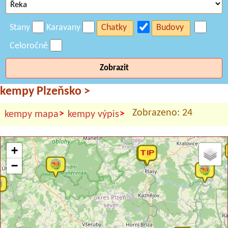
Stany
Karavany
Chatky
Budovy
Celoročně
Zobrazit
kempy Plzeňsko
>
Zobrazeno: 24
>
>
kempy mapa
kempy výpis
+
−