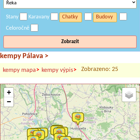
Stany
Karavany
Chatky
Budovy
Celoročně
Zobrazit
kempy Pálava
>
Zobrazeno: 25
>
>
kempy mapa
kempy výpis
+
−