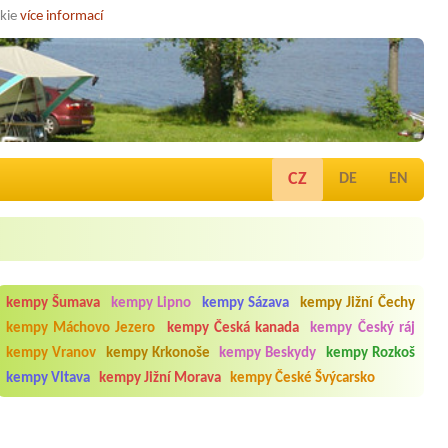
okie
více informací
CZ
DE
EN
kempy Šumava
kempy Lipno
kempy Sázava
kempy Jižní Čechy
kempy Máchovo Jezero
kempy Česká kanada
kempy Český ráj
kempy Vranov
kempy Krkonoše
kempy Beskydy
kempy Rozkoš
kempy Vltava
kempy Jižní Morava
kempy České Švýcarsko