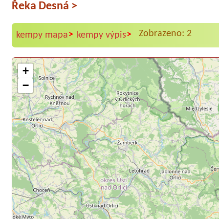
Řeka Desná
>
Zobrazeno: 2
>
>
kempy mapa
kempy výpis
+
−