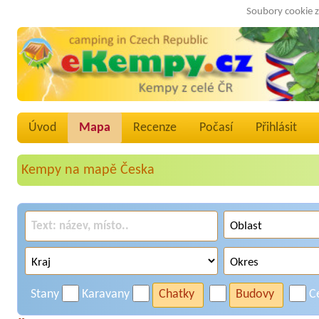
Soubory cookie z
Úvod
Mapa
Recenze
Počasí
Přihlásit
Kempy na mapě Česka
Stany
Karavany
Chatky
Budovy
C