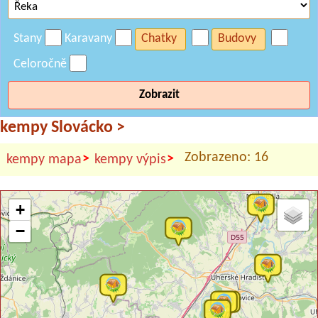
Stany
Karavany
Chatky
Budovy
Celoročně
Zobrazit
kempy Slovácko
>
Zobrazeno: 16
>
>
kempy mapa
kempy výpis
+
−