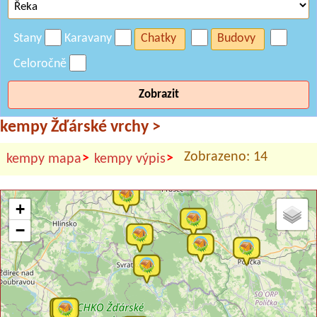
Stany
Karavany
Chatky
Budovy
Celoročně
Zobrazit
kempy Žďárské vrchy
>
Zobrazeno: 14
>
>
kempy mapa
kempy výpis
+
−