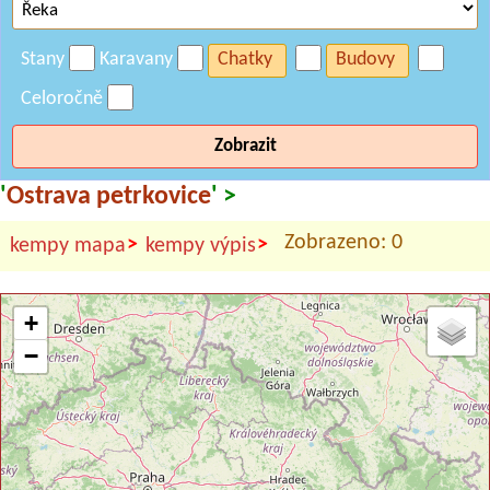
Stany
Karavany
Chatky
Budovy
Celoročně
Zobrazit
'
Ostrava petrkovice
' >
Zobrazeno: 0
>
>
kempy mapa
kempy výpis
+
−