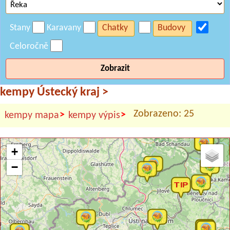
Stany
Karavany
Chatky
Budovy
Celoročně
Zobrazit
kempy Ústecký kraj
>
Zobrazeno: 25
>
>
kempy mapa
kempy výpis
+
−