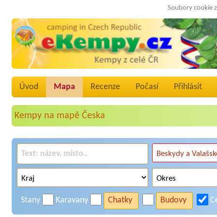
Soubory cookie z
Úvod
Mapa
Recenze
Počasí
Přihlásit
Kempy na mapě Česka
Stany
Karavany
Chatky
Budovy
C