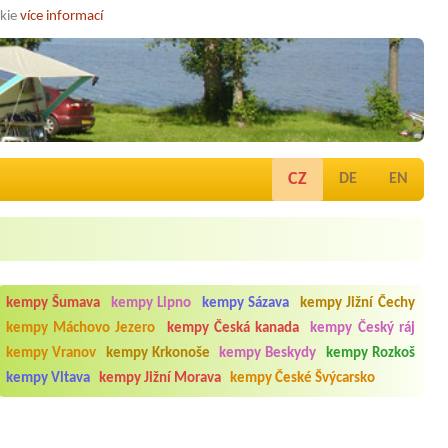
okie
více informací
CZ
DE
EN
kempy Šumava
kempy Lipno
kempy Sázava
kempy Jižní Čechy
kempy Máchovo Jezero
kempy Česká kanada
kempy Český ráj
kempy Vranov
kempy Krkonoše
kempy Beskydy
kempy Rozkoš
kempy Vltava
kempy Jižní Morava
kempy České Švýcarsko