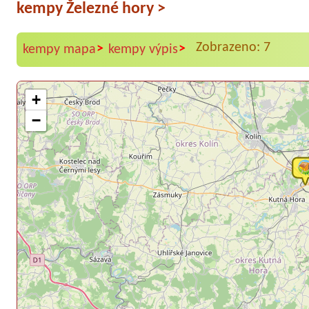
kempy Železné hory
>
Zobrazeno: 7
>
>
kempy mapa
kempy výpis
+
−