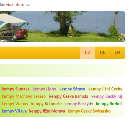
okie
více informací
CZ
DE
EN
kempy Šumava
kempy Lipno
kempy Sázava
kempy Jižní Čechy
kempy Máchovo Jezero
kempy Česká kanada
kempy Český ráj
kempy Vranov
kempy Krkonoše
kempy Beskydy
kempy Rozkoš
kempy Vltava
kempy Jižní Morava
kempy České Švýcarsko