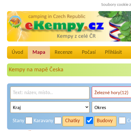
Soubory cookie z
Úvod
Mapa
Recenze
Počasí
Přihlásit
Kempy na mapě Česka
Stany
Karavany
Chatky
Budovy
C