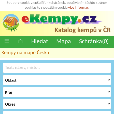
Soubory cookie zlepšují funkci stránek, používáním těchto stránek
souhlasíte s použitím cookie
více informací
☰
⌂
Hledat
Mapa
Schránka(
0
)
Kempy na mapě Česka