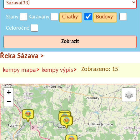
Stany
Karavany
Chatky
Budovy
Celoročně
Zobrazit
Řeka Sázava
>
Zobrazeno: 15
>
>
kempy mapa
kempy výpis
+
−