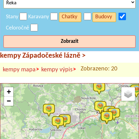
Stany
Karavany
Chatky
Budovy
Celoročně
Zobrazit
kempy Západočeské lázně
>
Zobrazeno: 20
>
>
kempy mapa
kempy výpis
+
−