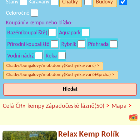
Stany
Karavany
Chatky
Budovy
Celoročně
Koupání v kempu nebo blízko:
Bazén(koupaliště)
Aquapark
Přírodní koupaliště
Rybník
Přehrada
Vodní nádrž
Řeka
Chatky/bungalovy/mob.domy(Kuchyňka/vařič) >
Chatky/bungalovy/mob.domy(Kuchyňka/vařič+Sprcha) >
Hledat
>
>
Celá ČR»
kempy Západočeské lázně(50)
Mapa
Relax Kemp Rolík