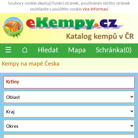
Soubory cookie zlepšují funkci stránek, používáním těchto stránek
souhlasíte s použitím cookie
více informací
☰
⌂
Hledat
Mapa
Schránka(
0
)
Kempy na mapě Česka