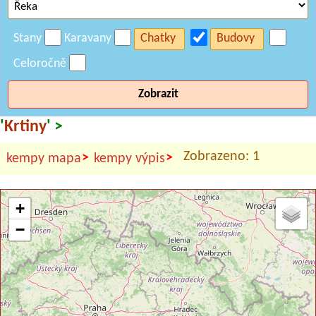
Stany
Karavany
Chatky
Budovy
Celoročně
Zobrazit
'
Krtiny
' >
Zobrazeno: 1
>
>
kempy mapa
kempy výpis
+
−