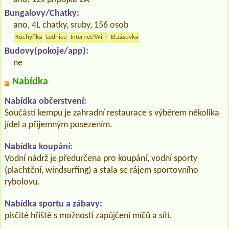
Bungalovy/Chatky:
ano, 4L chatky, sruby, 156 osob
Kuchyňka
Lednice
Internet/WiFi
El.zásuvka
Budovy(pokoje/app):
ne
Nabídka
Nabídka občerstvení:
Součástí kempu je zahradní restaurace s výběrem několika
jídel a příjemným posezením.
Nabídka koupání:
Vodní nádrž je předurčena pro koupání, vodní sporty
(plachtění, windsurfing) a stala se rájem sportovního
rybolovu.
Nabídka sportu a zábavy:
písčité hřiště s možností zapůjčení míčů a sítí.