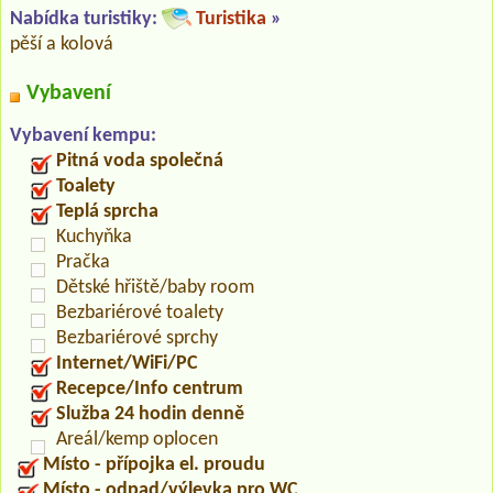
Nabídka turistiky:
Turistika
»
pěší a kolová
Vybavení
Vybavení kempu:
Pitná voda společná
Toalety
Teplá sprcha
Kuchyňka
Pračka
Dětské hřiště/baby room
Bezbariérové toalety
Bezbariérové sprchy
Internet/WiFi/PC
Recepce/Info centrum
Služba 24 hodin denně
Areál/kemp oplocen
Místo - přípojka el. proudu
Místo - odpad/výlevka pro WC