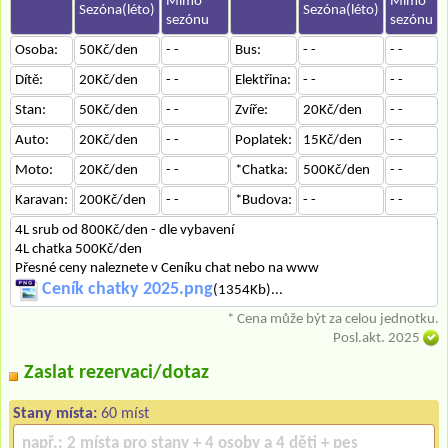
Mimo
Mimo
Sezóna(léto)
Sezóna(léto)
sezónu
sezónu
Osoba:
50Kč/den
- -
Bus:
- -
- -
Dítě:
20Kč/den
- -
Elektřina:
- -
- -
Stan:
50Kč/den
- -
Zvíře:
20Kč/den
- -
Auto:
20Kč/den
- -
Poplatek:
15Kč/den
- -
Moto:
20Kč/den
- -
*Chatka:
500Kč/den
- -
Karavan:
200Kč/den
- -
*Budova:
- -
- -
4L srub od 800Kč/den - dle vybavení
4L chatka 500Kč/den
Přesné ceny naleznete v Ceníku chat nebo na www
Ceník chatky 2025.png
(1354Kb)...
* Cena může být za celou jednotku.
Posl.akt. 2025
Zaslat rezervaci/dotaz
Stany místa:
60 míst