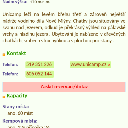
Nadm.výška:
170 m.n.m.
Unicamp leží na levém břehu třetí a zároveň největší
nádrže vodního díla Nové Mlýny. Chatky jsou situovány ve
svahu nad jezerem, odkud je překrásný výhled na pálavské
vrchy a hladinu jezera. Ubytování je nabízeno v dřevěných
chatkách, srubech s kuchyňkou a s plochou pro stany .
Kontakt
519 351 226
www.unicamp.cz
»
Telefon:
606 052 144
Telefon:
Zaslat rezervaci/dotaz
Kapacity
Stany místa:
ano, 60 míst
Kempová místa:
ano, 12x přípojka 2A