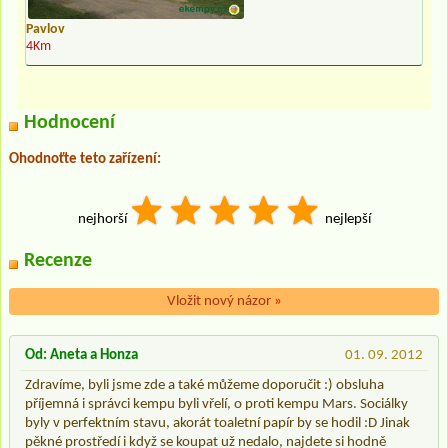
Pavlov
4Km
Hodnocení
Ohodnoťte teto zařízení:
nejhorší
nejlepší
Recenze
Vložit nový názor
»
Od: Aneta a Honza
01. 09. 2012
Zdravíme, byli jsme zde a také můžeme doporučit :) obsluha
příjemná i správci kempu byli vřelí, o proti kempu Mars. Sociálky
byly v perfektním stavu, akorát toaletní papír by se hodil :D Jinak
pěkné prostředí i když se koupat už nedalo, najdete si hodně