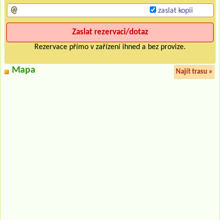
zaslat kopii
Rezervace přímo v zařízení ihned a bez provize.
Mapa
Najít trasu »