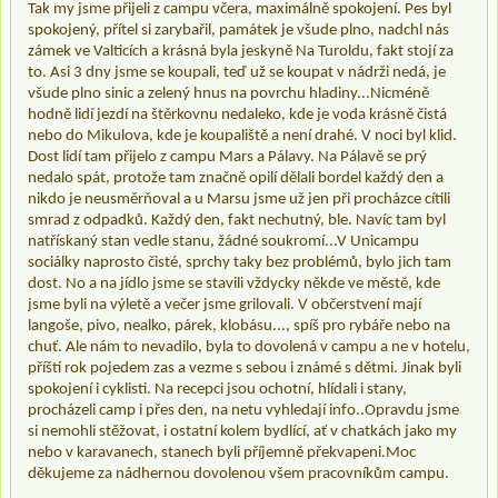
Tak my jsme přijeli z campu včera, maximálně spokojení. Pes byl
spokojený, přítel si zarybařil, památek je všude plno, nadchl nás
zámek ve Valticích a krásná byla jeskyně Na Turoldu, fakt stojí za
to. Asi 3 dny jsme se koupali, teď už se koupat v nádrži nedá, je
všude plno sinic a zelený hnus na povrchu hladiny...Nicméně
hodně lidí jezdí na štěrkovnu nedaleko, kde je voda krásně čistá
nebo do Mikulova, kde je koupaliště a není drahé. V noci byl klid.
Dost lidí tam přijelo z campu Mars a Pálavy. Na Pálavě se prý
nedalo spát, protože tam značně opilí dělali bordel každý den a
nikdo je neusměrňoval a u Marsu jsme už jen při procházce cítili
smrad z odpadků. Každý den, fakt nechutný, ble. Navíc tam byl
natřískaný stan vedle stanu, žádné soukromí...V Unicampu
sociálky naprosto čisté, sprchy taky bez problémů, bylo jich tam
dost. No a na jídlo jsme se stavili vždycky někde ve městě, kde
jsme byli na výletě a večer jsme grilovali. V občerstvení mají
langoše, pivo, nealko, párek, klobásu..., spíš pro rybáře nebo na
chuť. Ale nám to nevadilo, byla to dovolená v campu a ne v hotelu,
příští rok pojedem zas a vezme s sebou i známé s dětmi. Jinak byli
spokojení i cyklisti. Na recepci jsou ochotní, hlídali i stany,
procházeli camp i přes den, na netu vyhledají info..Opravdu jsme
si nemohli stěžovat, i ostatní kolem bydlící, ať v chatkách jako my
nebo v karavanech, stanech byli příjemně překvapeni.Moc
děkujeme za nádhernou dovolenou všem pracovníkům campu.