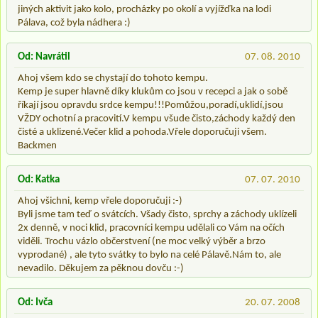
jiných aktivit jako kolo, procházky po okolí a vyjížďka na lodi
Pálava, což byla nádhera :)
Od: Navrátil
07. 08. 2010
Ahoj všem kdo se chystají do tohoto kempu.
Kemp je super hlavně díky klukům co jsou v recepci a jak o sobě
říkají jsou opravdu srdce kempu!!!Pomůžou,poradí,uklidí,jsou
VŽDY ochotní a pracovití.V kempu všude čisto,záchody každý den
čisté a uklizené.Večer klid a pohoda.Vřele doporučuji všem.
Backmen
Od: Katka
07. 07. 2010
Ahoj všichni, kemp vřele doporučuji :-)
Byli jsme tam teď o svátcích. Všady čisto, sprchy a záchody uklízeli
2x denně, v noci klid, pracovníci kempu udělali co Vám na očích
viděli. Trochu vázlo občerstvení (ne moc velký výběr a brzo
vyprodané) , ale tyto svátky to bylo na celé Pálavě.Nám to, ale
nevadilo. Děkujem za pěknou dovču :-)
Od: Ivča
20. 07. 2008