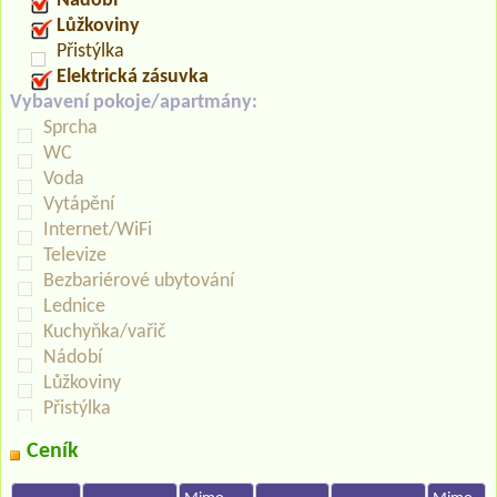
Nádobí
Lůžkoviny
Přistýlka
Elektrická zásuvka
Vybavení pokoje/apartmány:
Sprcha
WC
Voda
Vytápění
Internet/WiFi
Televize
Bezbariérové ubytování
Lednice
Kuchyňka/vařič
Nádobí
Lůžkoviny
Přistýlka
Ceník