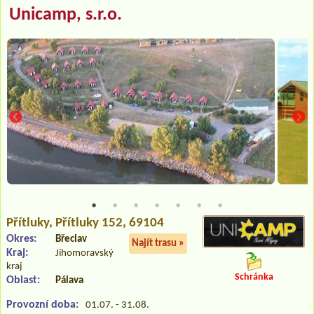
Unicamp, s.r.o.
Přítluky
, Přítluky 152, 69104
Okres:
Břeclav
Najít trasu »
Kraj:
Jihomoravský
kraj
Schránka
Oblast:
Pálava
Provozní doba:
01.07. - 31.08.