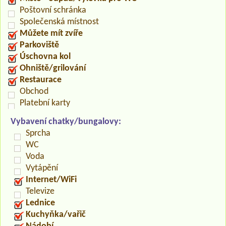
Poštovní schránka
Společenská místnost
Můžete mít zvíře
Parkoviště
Úschovna kol
Ohniště/grilování
Restaurace
Obchod
Platební karty
Vybavení chatky/bungalovy:
Sprcha
WC
Voda
Vytápění
Internet/WiFi
Televize
Lednice
Kuchyňka/vařič