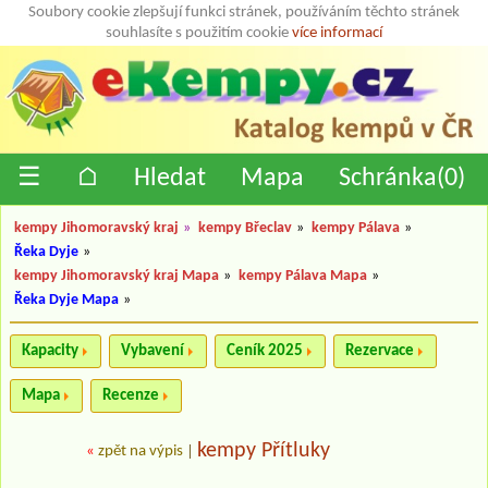
Soubory cookie zlepšují funkci stránek, používáním těchto stránek
souhlasíte s použitím cookie
více informací
☰
⌂
Hledat
Mapa
Schránka(
0
)
kempy Jihomoravský kraj
»
kempy Břeclav
»
kempy Pálava
»
Řeka Dyje
»
kempy Jihomoravský kraj Mapa
»
kempy Pálava Mapa
»
Řeka Dyje Mapa
»
Kapacity
Vybavení
Ceník 2025
Rezervace
Mapa
Recenze
kempy Přítluky
«
zpět na výpis
|