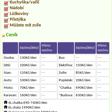
Kuchyňka/vařič
Nádobí
Lůžkoviny
Přistýlka
Můžete mít zvíře
Ceník
Mimo
Mimo
Sezóna(léto)
Sezóna(léto)
sezónu
sezónu
Osoba:
130Kč/den
- -
Bus:
- -
- -
Dítě:
100Kč/den
- -
Elektřina:
150Kč/den
- -
Stan:
135Kč/den
- -
Zvíře:
85Kč/den
- -
Auto:
100Kč/den
- -
Poplatek:
20Kč/den
- -
Moto:
70Kč/den
- -
*Chatka:
690Kč/den
- -
Karavan:
160Kč/den
- -
*Budova:
630Kč/den
- -
🛖 4L chatka 690-740Kč/den
🛖 6L chata 1990Kč/den