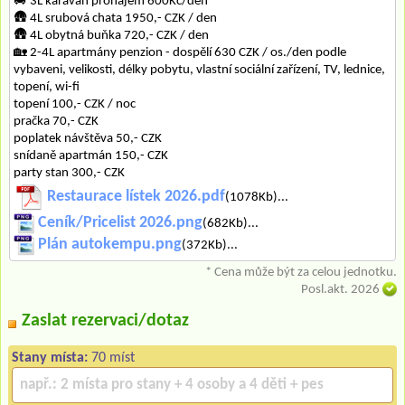
🚐 3L karavan pronájem 600Kč/den
🛖 4L srubová chata 1950,- CZK / den
🛖 4L obytná buňka 720,- CZK / den
🏡 2-4L apartmány penzion - dospělí 630 CZK / os./den podle
vybaveni, velikosti, délky pobytu, vlastní sociální zařízení, TV, lednice,
topení, wi-fi
topení 100,- CZK / noc
pračka 70,- CZK
poplatek návštěva 50,- CZK
snídaně apartmán 150,- CZK
party stan 300,- CZK
Restaurace lístek 2026.pdf
(1078Kb)...
Ceník/Pricelist 2026.png
(682Kb)...
Plán autokempu.png
(372Kb)...
* Cena může být za celou jednotku.
Posl.akt. 2026
Zaslat rezervaci/dotaz
Stany místa:
70 míst