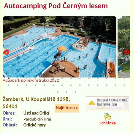
Autocamping Pod Černým lesem
Aquapark po rekonstrukci 2022
Žamberk
, U Koupaliště 1398,
56401
Najít trasu »
Okres:
Ústí nad Orlicí
Kraj:
Pardubický kraj
Schránka
Oblast:
Orlické hory