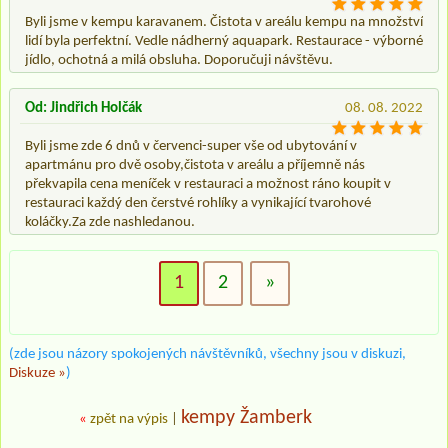
Byli jsme v kempu karavanem. Čistota v areálu kempu na množství
lidí byla perfektní. Vedle nádherný aquapark. Restaurace - výborné
jídlo, ochotná a milá obsluha. Doporučuji návštěvu.
Od: Jindřich Holčák
08. 08. 2022
Byli jsme zde 6 dnů v červenci-super vše od ubytování v
apartmánu pro dvě osoby,čistota v areálu a příjemně nás
překvapila cena meníček v restauraci a možnost ráno koupit v
restauraci každý den čerstvé rohlíky a vynikající tvarohové
koláčky.Za zde nashledanou.
1
2
»
(zde jsou názory spokojených návštěvníků, všechny jsou v diskuzi,
Diskuze »
)
kempy Žamberk
«
zpět na výpis
|