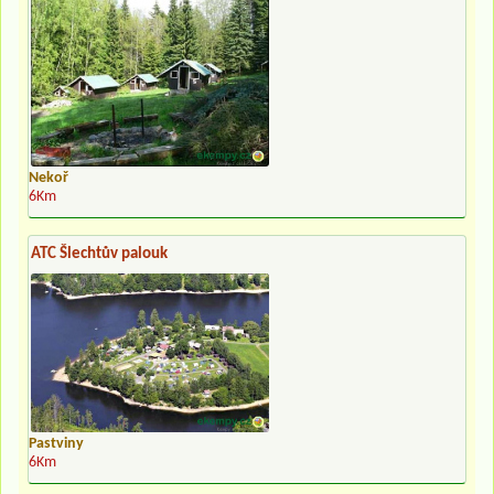
Nekoř
6Km
ATC Šlechtův palouk
Pastviny
6Km