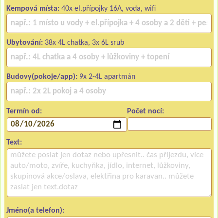
Kempová místa:
40x el.přípojky 16A, voda, wifi
Ubytování:
38x 4L chatka, 3x 6L srub
Budovy(pokoje/app):
9x 2-4L apartmán
Termín od:
Počet nocí:
Text:
Jméno(a telefon):