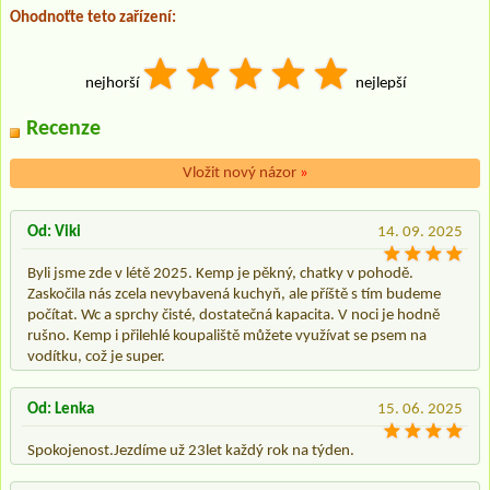
Ohodnoťte teto zařízení:
nejhorší
nejlepší
Recenze
Vložit nový názor
»
Od: Viki
14. 09. 2025
Byli jsme zde v létě 2025. Kemp je pěkný, chatky v pohodě.
Zaskočila nás zcela nevybavená kuchyň, ale příště s tím budeme
počítat. Wc a sprchy čisté, dostatečná kapacita. V noci je hodně
rušno. Kemp i přilehlé koupaliště můžete využívat se psem na
vodítku, což je super.
Od: Lenka
15. 06. 2025
Spokojenost.Jezdíme už 23let každý rok na týden.