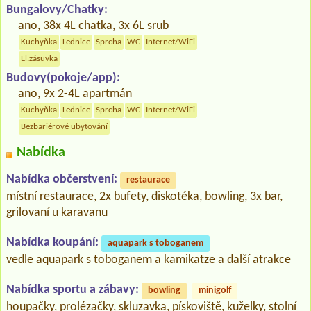
Bungalovy/Chatky:
ano, 38x 4L chatka, 3x 6L srub
Kuchyňka
Lednice
Sprcha
WC
Internet/WiFi
El.zásuvka
Budovy(pokoje/app):
ano, 9x 2-4L apartmán
Kuchyňka
Lednice
Sprcha
WC
Internet/WiFi
Bezbariérové ubytování
Nabídka
Nabídka občerstvení:
restaurace
místní restaurace, 2x bufety, diskotéka, bowling, 3x bar,
grilovaní u karavanu
Nabídka koupání:
aquapark s toboganem
vedle aquapark s toboganem a kamikatze a další atrakce
Nabídka sportu a zábavy:
bowling
minigolf
houpačky, prolézačky, skluzavka, pískoviště, kuželky, stolní