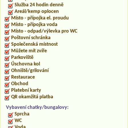
Služba 24 hodin denně
Areál/kemp oplocen
Místo - přípojka el. proudu
Místo - přípojka voda
Místo - odpad/výlevka pro WC
Poštovní schránka
Společenská místnost
Můžete mít zvíře
Parkoviště
Úschovna kol
Ohniště/grilování
Restaurace
Obchod
Platební karty
QR okamžitá platba
Vybavení chatky/bungalovy:
Sprcha
WC
Voda