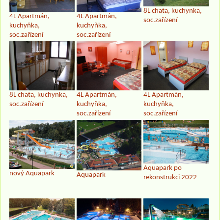
8L chata, kuchynka,
4L Apartmán,
4L Apartmán,
soc.zařízení
kuchyňka,
kuchyňka,
soc.zařízení
soc.zařízení
8L chata, kuchynka,
4L Apartmán,
4L Apartmán,
soc.zařízení
kuchyňka,
kuchyňka,
soc.zařízení
soc.zařízení
Aquapark po
nový Aquapark
Aquapark
rekonstrukci 2022