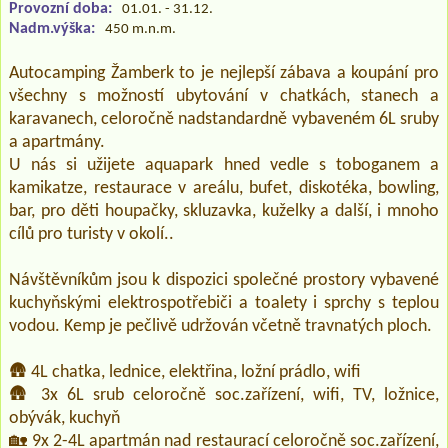
Provozní doba:
01.01. - 31.12.
Nadm.výška:
450 m.n.m.
Autocamping Žamberk to je nejlepší zábava a koupání pro
všechny s možností ubytování v chatkách, stanech a
karavanech, celoročně nadstandardně vybaveném 6L sruby
a apartmány.
U nás si užijete aquapark hned vedle s toboganem a
kamikatze, restaurace v areálu, bufet, diskotéka, bowling,
bar, pro děti houpačky, skluzavka, kuželky a další, i mnoho
cílů pro turisty v okolí..
Návštěvníkům jsou k dispozici společné prostory vybavené
kuchyňskými elektrospotřebiči a toalety i sprchy s teplou
vodou. Kemp je pečlivě udržován včetně travnatých ploch.
🛖 4L chatka, lednice, elektřina, ložní prádlo, wifi
🛖 3x 6L srub celoročně soc.zařízení, wifi, TV, ložnice,
obývák, kuchyň
🏡 9x 2-4L apartmán nad restaurací celoročně soc.zařízení,