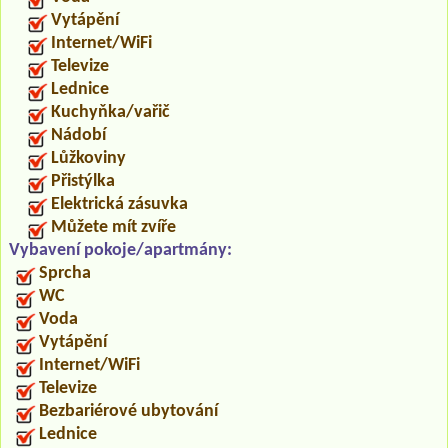
Vytápění
Internet/WiFi
Televize
Lednice
Kuchyňka/vařič
Nádobí
Lůžkoviny
Přistýlka
Elektrická zásuvka
Můžete mít zvíře
Vybavení pokoje/apartmány:
Sprcha
WC
Voda
Vytápění
Internet/WiFi
Televize
Bezbariérové ubytování
Lednice