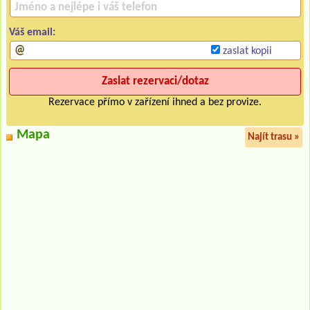
Váš email:
zaslat kopii
Rezervace přímo v zařízení ihned a bez provize.
Mapa
Najít trasu »