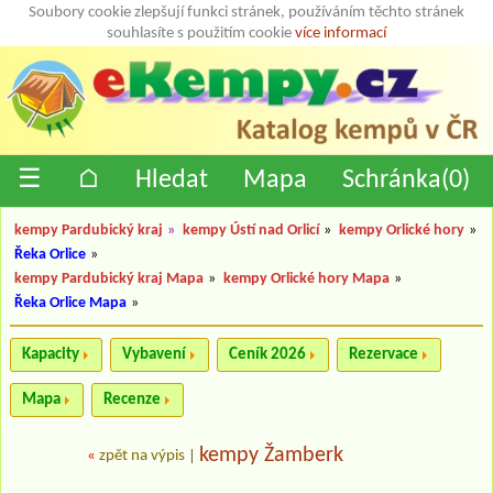
Soubory cookie zlepšují funkci stránek, používáním těchto stránek
souhlasíte s použitím cookie
více informací
☰
⌂
Hledat
Mapa
Schránka(
0
)
kempy Pardubický kraj
»
kempy Ústí nad Orlicí
»
kempy Orlické hory
»
Řeka Orlice
»
kempy Pardubický kraj Mapa
»
kempy Orlické hory Mapa
»
Řeka Orlice Mapa
»
Kapacity
Vybavení
Ceník 2026
Rezervace
Mapa
Recenze
kempy Žamberk
«
zpět na výpis
|