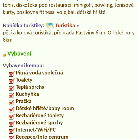
tenis, diskotéka pod restaurací, minigolf, bowling, tenisové
kurty, posilovna fitness, volejbal, dětské hřiště
Nabídka turistiky:
Turistika
»
pěší a kolová turistika, přehrada Pastviny 6km, Orlické hory
8km
Vybavení
Vybavení kempu:
Pitná voda společná
Toalety
Teplá sprcha
Kuchyňka
Pračka
Dětské hřiště/baby room
Bezbariérové toalety
Bezbariérové sprchy
Internet/WiFi/PC
Recepce/Info centrum