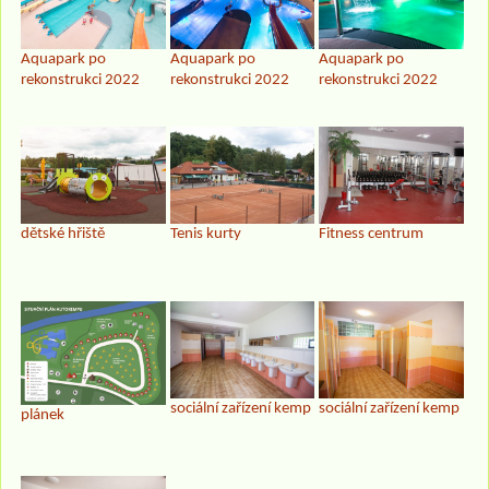
Aquapark po
Aquapark po
Aquapark po
rekonstrukci 2022
rekonstrukci 2022
rekonstrukci 2022
dětské hřiště
Tenis kurty
Fitness centrum
sociální zařízení kemp
sociální zařízení kemp
plánek