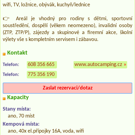
wifi, TV, ložnice, obývák, kuchyň/lednice
👉 Areál je vhodný pro rodiny s dětmi, sportovní
soustředění, dospělí (věkem neomezeno), invalidní osoby
(ZTP, ZTP/P), zájezdy a skupinové a firemní akce, školní
výlety vše s kompletním servisem i zábavou.
Kontakt
608 356 665
www.autocamping.cz
»
Telefon:
775 356 190
Telefon:
Zaslat rezervaci/dotaz
Kapacity
Stany místa:
ano, 70 míst
Kempová místa:
ano, 40x el.přípojky 16A, voda, wifi