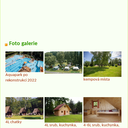
Foto galerie
Aquapark po
kempová místa
rekonstrukci 2022
4L chatky
4L srub, kuchynka,
4-6L srub, kuchynka,