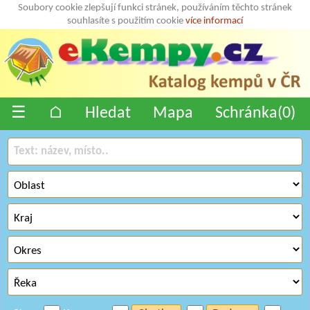
Soubory cookie zlepšují funkci stránek, používáním těchto stránek
souhlasíte s použitím cookie
více informací
☰
⌂
Hledat
Mapa
Schránka(
0
)