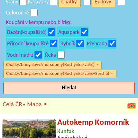
Stany
Karavany
Chatky
Budovy
Celoročně
Koupání v kempu nebo blízko:
Bazén(koupaliště)
Aquapark
Přírodní koupaliště
Rybník
Přehrada
Vodní nádrž
Řeka
Chatky/bungalovy/mob.domy(Kuchyňka/vařič) >
Chatky/bungalovy/mob.domy(Kuchyňka/vařič+Sprcha) >
Hledat
>
Celá ČR»
Mapa
Autokemp Komorník
Kunžak