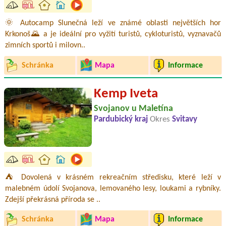
🌞 Autocamp Slunečná leží ve známé oblasti největších hor
Krkonoš🌄 a je ideální pro vyžití turistů, cykloturistů, vyznavačů
zimních sportů i milovn..
Schránka
Mapa
Informace
Kemp Iveta
Svojanov u Maletína
Pardubický kraj
Okres
Svitavy
⛺ Dovolená v krásném rekreačním středisku, které leží v
malebném údolí Svojanova, lemovaného lesy, loukami a rybníky.
Zdejší překrásná příroda se ..
Schránka
Mapa
Informace