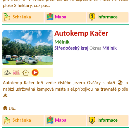
ploše 3 hektary, což pos..
Schránka
Mapa
Informace
Autokemp Kačer
Mělník
Středočeský kraj
Okres
Mělník
Autokemp Kačer leží vedle čistého jezera Ovčáry s pláží 🏖️ a
nabízí udržováná kempová místa s el.přípojkou na travnaté ploše
⛺.
🛖 Ub..
Schránka
Mapa
Informace