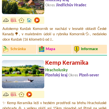
Jihočeský kraj
Okres
Jindřichův Hradec
Autokemp Kunžak Komorník se nachází v lesnaté oblasti České
Kanady🌳, v malebném údolí u rybníka Komorník💦, nedaleko
obce Kunžak (16 kilometrů od J..
Schránka
Mapa
Informace
Kemp Keramika
Hracholusky
Plzeňský kraj
Okres
Plzeň-sever
✨ Kemp Keramika leží v hezkém prostředí na břehu Hracholuské
přehrady ⛵ s velkou pláží asi 15km západně od Plzně na velké