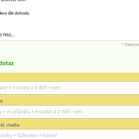
slevy dle dohody.
17Kb)...
* Cena mů
/dotaz
st
 6L chatka