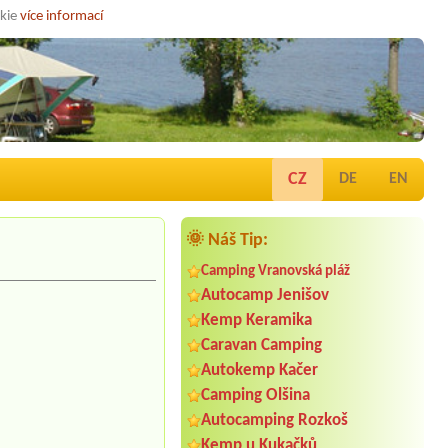
okie
více informací
CZ
DE
EN
🌞 Náš Tip:
Camping Vranovská pláž
Autocamp Jenišov
Kemp Keramika
Caravan Camping
Autokemp Kačer
Camping Olšina
Autocamping Rozkoš
Kemp u Kukačků