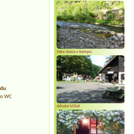
řeka Jizera v kempu
udu
pro WC
dětské hřiště