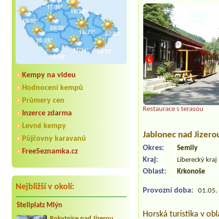
Kempy na videu
Hodnocení kempů
Průmery cen
Restaurace s terasou
Inzerce zdarma
Levné kempy
Jablonec nad Jizero
Půjčovny karavanů
Okres:
Semily
FreeSeznamka.cz
Kraj:
Liberecký kraj
Oblast:
Krkonoše
Nejbližší v okolí:
Provozní doba:
01.05. 
Stellplatz Mlýn
Horská turistika v obl
Rokytnice nad Jizerou