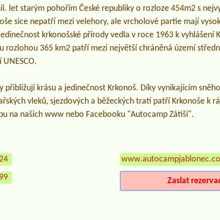
il. let starým pohořím České republiky o rozloze 454m2 s nejv
oše sice nepatří mezi velehory, ale vrcholové partie mají vys
. Jedinečnost krkonošské přírody vedla v roce 1963 k vyhlášení
u rozlohou 365 km2 patří mezi největší chráněná území středn
cí UNESCO.
y přibližují krásu a jedinečnost Krkonoš. Díky vynikajícím s
ařských vleků, sjezdových a běžeckých tratí patří Krkonoše k rá
mpu na našich www nebo Facebooku "Autocamp Zátiší".
824
www.autocampjablonec.c
399
Zaslat rezerva