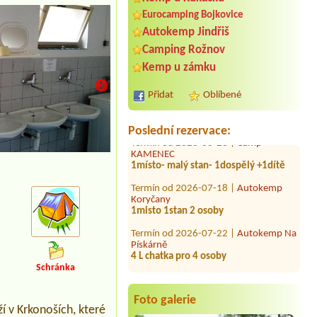
Termín od 2026-08-06 |
Eurocamping Bojkovice
Sportcentrumloket
Autokemp Jindřiš
1 malý stan pro 4 osoby (-2 děti a 2
dospeli)
Camping Rožnov
Kemp u zámku
Termín od 2026-08-13 |
Kemp a
Štěrkoviště na Krčáku
3 stany (3 auta), obytná dodávka, 8
Přidat
Oblíbené
dospělých, 6 dětínevím
Termín od 2026-08-28 |
Camp
Poslední rezervace:
KAMENEC
1místo- malý stan- 1dospělý +1dítě
kuchyňka
Termín od 2026-07-18 |
Autokemp
Koryčany
1misto 1stan 2 osoby
Termín od 2026-07-22 |
Autokemp Na
Pískárně
4 L chatka pro 4 osoby
Termín od 2026-07-30 |
Autocamp U
Schránka
Viaduktu
Volkswagen transportér, bez
elektrické přípojky, 1 dospělí+1dítě
Foto galerie
7let
ží v Krkonoších, které