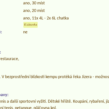
ano, 30 míst
ano, 20 míst
ano, 11x 4L - 2x 6L chatka
El.zásuvka
:
ne
:
restaurace,
 V bezprostřední blízkosti kempu protéká řeka Jizera - možnost
bavy:
enis a další sportovní vyžití. Dětské hřiště. Koupání, rybaření, jí
lní tenis, petanque, půjčovna kol.