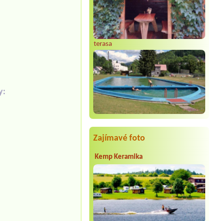
terasa
y:
Zajímavé foto
Kemp Keramika