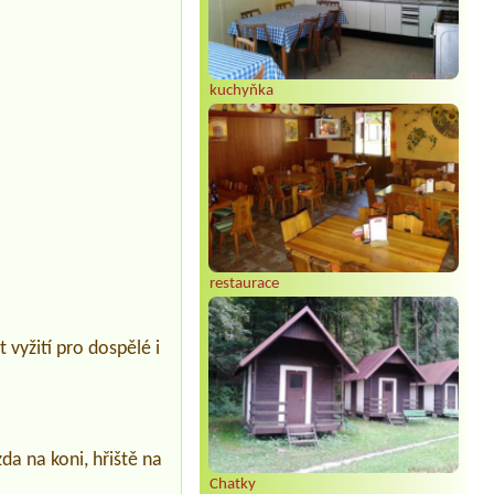
kuchyňka
restaurace
 vyžití pro dospělé i
zda na koni, hřiště na
Chatky