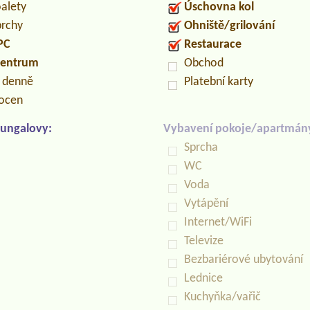
oalety
Úschovna kol
prchy
Ohniště/grilování
PC
Restaurace
centrum
Obchod
n denně
Platební karty
locen
ungalovy:
Vybavení pokoje/apartmán
Sprcha
WC
Voda
Vytápění
Internet/WiFi
Televize
Bezbariérové ubytování
Lednice
Kuchyňka/vařič