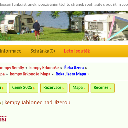
lepšují funkci stránek, používáním těchto stránek souhlasíte s použitím co
Informace
Schránka(
0
)
Letní soutěž
kempy Semily
»
kempy Krkonoše
»
Řeka Jizera
»
apa
»
kempy Krkonoše Mapa
»
Řeka Jizera Mapa
»
í
Ceník 2025
Rezervace
Mapa
Recenze
kempy Jablonec nad Jizerou
s
|
ší