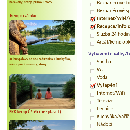
Bezbariérové t
karavany, stany, přímo u vody..
Bezbariérové s
Kemp u zámku
Internet/WiFi/
Recepce/Info 
Služba 24 hodi
Areál/kemp op
Vybavení chatky/b
4L bungalovy se soc.zažízením + kuchyňka,
Sprcha
místa pro karavany, stany..
WC
Voda
Vytápění
Internet/WiFi
Televize
Lednice
FKK kemp Úštěk (bez plavek)
Kuchyňka/vařič
Nádobí