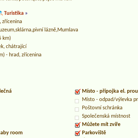
Turistika
»
, zřícenina
uzeum,sklárna,pivní lázně,Mumlava
5 km)
k, chátrající
m) - hrad, zřícenina
lečná
Místo - přípojka el. pro
Místo - odpad/výlevka 
Poštovní schránka
Společenská místnost
Můžete mít zvíře
/baby room
Parkoviště