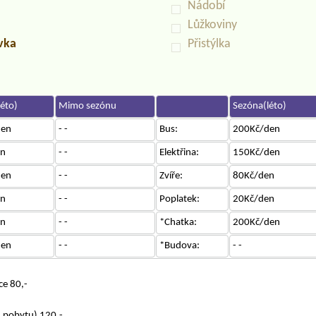
Nádobí
Lůžkoviny
uvka
Přistýlka
éto)
Mimo sezónu
Sezóna(léto)
den
- -
Bus:
200Kč/den
en
- -
Elektřina:
150Kč/den
den
- -
Zvíře:
80Kč/den
en
- -
Poplatek:
20Kč/den
en
- -
*Chatka:
200Kč/den
den
- -
*Budova:
- -
ce 80,-
u pobytu) 120,-