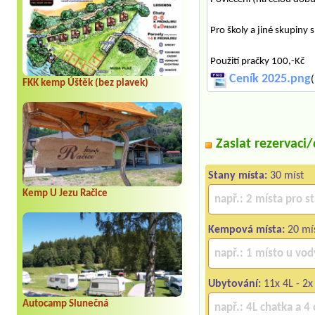
Pro školy a jiné skupiny 
Použití pračky 100,-Kč
Ceník 2025.png
(
FKK kemp Úštěk (bez plavek)
Zaslat rezervaci
Stany místa:
30 míst
Kemp U Jezu Račice
Kempová místa:
20 mí
Ubytování:
11x 4L - 2x
Autocamp Slunečná