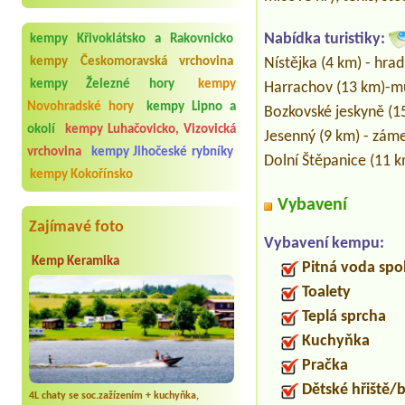
Nabídka turistiky:
kempy Křivoklátsko a Rakovnicko
Nístějka (4 km) - hrad
kempy Českomoravská vrchovina
kempy Železné hory
kempy
Harrachov (13 km)-m
Novohradské hory
kempy Lipno a
Bozkovské jeskyně (1
okolí
kempy Luhačovicko, Vizovická
Jesenný (9 km) - záme
vrchovina
kempy Jihočeské rybníky
Dolní Štěpanice (11 k
kempy Kokořínsko
Vybavení
Zajímavé foto
Vybavení kempu:
Kemp Keramika
Pitná voda spo
Toalety
Teplá sprcha
Kuchyňka
Pračka
Dětské hřiště
4L chaty se soc.zažízením + kuchyňka,