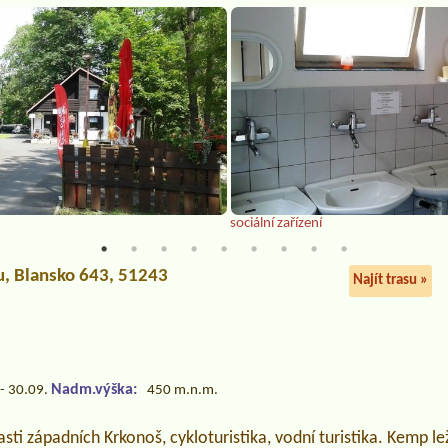
sociální zařízení
u
, Blansko 643, 51243
Najít trasu »
Nadm.výška:
- 30.09.
450 m.n.m.
asti západních Krkonoš, cykloturistika, vodní turistika. Kemp le