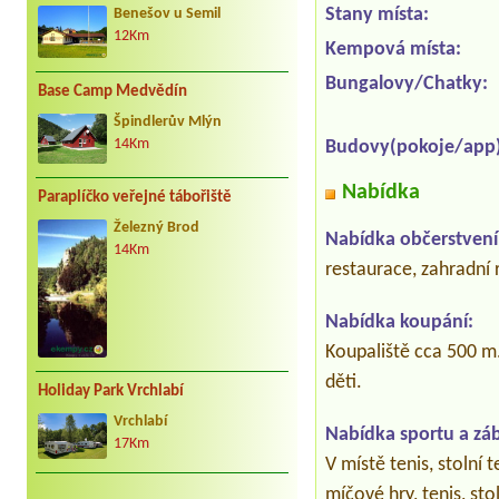
Stany místa:
Benešov u Semil
12Km
Kempová místa:
Bungalovy/Chatky:
Base Camp Medvědín
Špindlerův Mlýn
14Km
Budovy(pokoje/app)
Nabídka
Paraplíčko veřejné tábořiště
Železný Brod
Nabídka občerstvení
14Km
restaurace, zahradní 
Nabídka koupání:
Koupaliště cca 500 m.
děti.
Holiday Park Vrchlabí
Vrchlabí
Nabídka sportu a zá
17Km
V místě tenis, stolní t
míčové hry, tenis, sto