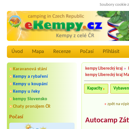
Soubory cookie z
Úvod
Mapa
Recenze
Počasí
Přihlásit
kempy Liberecký kraj
»
Karavanová stání
kempy Liberecký kraj M
Kempy a rybaření
Kempy u koupání
Kapacity
Vybaven
Kempy u řeky
kempy Slovensko
«
zpět na výpi
Chaty pronájem ČR
Počasí
Autocamp Záti