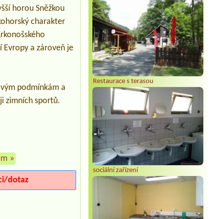
yšší horou Sněžkou
Termín od 2026-08-01 |
Tábořiště
Nová Živohošť
okohorský charakter
2 osoby a el.pripojka
 Krkonošského
Termín od 2026-08-03 |
Autokemp
í Evropy a zároveň je
Borovinka
7/L chatka
Termín od 2026-08-07 |
Autokempink
Dřenice
Restaurace s terasou
1misto pro stan,2 dospělý + 2deti
něhovým podmínkám a
ji zimních sportů.
Termín od 2026-07-20 |
Tábořiště U
Včelky
1 Zelt groß, 2 Erwachsene, 2 Kinder, 1
Hund1 Auto
om
»
sociální zařízení
ci/dotaz