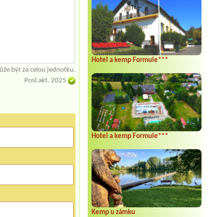
Hotel a kemp Formule***
že být za celou jednotku.
Posl.akt. 2025
Hotel a kemp Formule***
Kemp u zámku