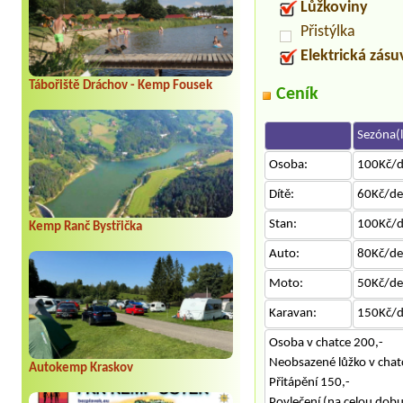
Lůžkoviny
Přistýlka
Elektrická zás
Tábořiště Dráchov - Kemp Fousek
Ceník
Sezóna(l
Osoba:
100Kč/
Dítě:
60Kč/d
Stan:
100Kč/
Kemp Ranč Bystřička
Auto:
80Kč/d
Moto:
50Kč/d
Karavan:
150Kč/
Osoba v chatce 200,-
Neobsazené lůžko v chat
Autokemp Kraskov
Přitápění 150,-
Povlečení (na celou dob