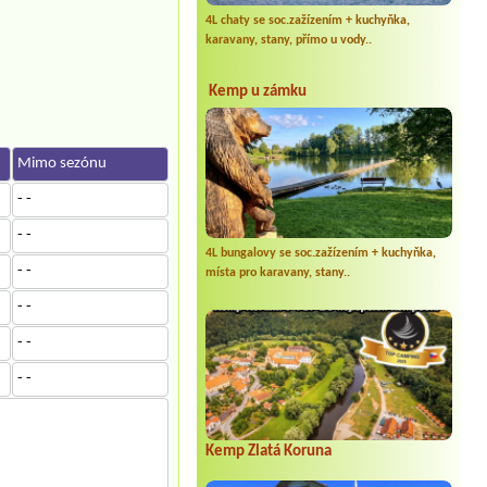
4L chaty se soc.zažízením + kuchyňka,
karavany, stany, přímo u vody..
Kemp u zámku
Mimo sezónu
- -
- -
4L bungalovy se soc.zažízením + kuchyňka,
- -
místa pro karavany, stany..
- -
- -
- -
Kemp Zlatá Koruna