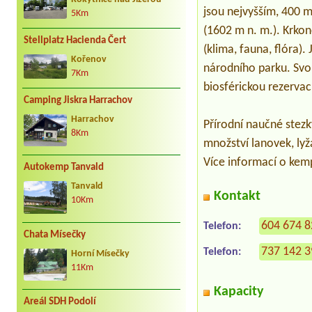
jsou nejvyšším, 400 m
5Km
(1602 m n. m.). Krkon
Stellplatz Hacienda Čert
(klima, fauna, flóra)
Kořenov
národního parku. Svo
7Km
biosférickou rezerva
Camping Jiskra Harrachov
Harrachov
Přírodní naučné stezk
8Km
množství lanovek, lyž
Více informací o ke
Autokemp Tanvald
Tanvald
Kontakt
10Km
604 674 
Telefon:
Chata Mísečky
737 142 
Telefon:
Horní Mísečky
11Km
Kapacity
Areál SDH Podolí