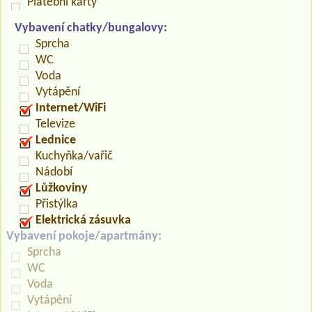
Platební karty
Vybavení chatky/bungalovy:
Sprcha
WC
Voda
Vytápění
Internet/WiFi
Televize
Lednice
Kuchyňka/vařič
Nádobí
Lůžkoviny
Přistýlka
Elektrická zásuvka
Vybavení pokoje/apartmány:
Sprcha
WC
Voda
Vytápění