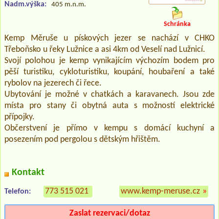
Nadm.výška:
405 m.n.m.
Schránka
Kemp Měruše u pískových jezer se nachází v CHKO
Třeboňsko u řeky Lužnice a asi 4km od Veselí nad Lužnicí.
Svojí polohou je kemp vynikajícím výchozím bodem pro
pěší turistiku, cykloturistiku, koupání, houbaření a také
rybolov na jezerech či řece.
Ubytování je možné v chatkách a karavanech. Jsou zde
místa pro stany či obytná auta s možností elektrické
přípojky.
Občerstvení je přímo v kempu s domácí kuchyní a
posezením pod pergolou s dětským hřištěm.
Kontakt
773 515 021
www.kemp-meruse.cz
»
Telefon:
Zaslat rezervaci/dotaz