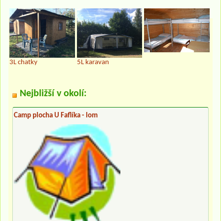
3L chatky
5L karavan
Nejbližší v okolí:
Camp plocha U Faflíka - lom