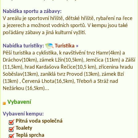
Nabídka sportu a zábavy:
V areálu je sportovní hřiště, dětské hřiště, rybaření na řece
a jezerech a možnost vodních sportů. V kempu jsou také
pořádány zábavy a jiná kulturní vyžití.
Nabídka turistiky:
Turistika
»
Pěší turistika a cyklistika, k navštívění trvz Hamr(4km) a
Dráchov(10km), zámek Lžín(10,5km), Jemčica (11km) a Zálší
(11,5km), hrad Kardašova Řečice(10,5 km), zřícenina hradu
Soběslav(13km), zaniklá tvrz Provod (13km), zámek Bzí
(13km) , Červená Lhota(16,5km), Třeboň a Stráž nad
Nežárkou (16,5km)...
Vybavení
Vybavení kempu:
Pitná voda společná
Toalety
Teplá sprcha