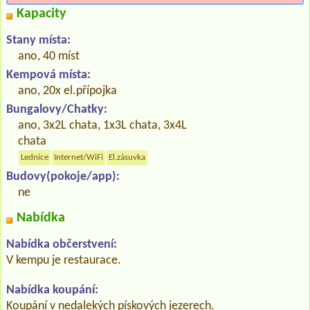
Kapacity
Stany místa:
ano, 40 míst
Kempová místa:
ano, 20x el.přípojka
Bungalovy/Chatky:
ano, 3x2L chata, 1x3L chata, 3x4L
chata
Lednice
Internet/WiFi
El.zásuvka
Budovy(pokoje/app):
ne
Nabídka
Nabídka občerstvení:
V kempu je restaurace.
Nabídka koupání:
Koupání v nedalekých pískových jezerech.