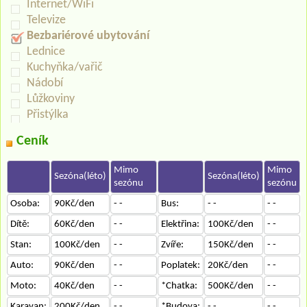
Internet/WiFi
Televize
Bezbariérové ubytování
Lednice
Kuchyňka/vařič
Nádobí
Lůžkoviny
Přistýlka
Ceník
Mimo
Mimo
Sezóna(léto)
Sezóna(léto)
sezónu
sezónu
Osoba:
90Kč/den
- -
Bus:
- -
- -
Dítě:
60Kč/den
- -
Elektřina:
100Kč/den
- -
Stan:
100Kč/den
- -
Zvíře:
150Kč/den
- -
Auto:
90Kč/den
- -
Poplatek:
20Kč/den
- -
Moto:
40Kč/den
- -
*Chatka:
500Kč/den
- -
Karavan:
200Kč/den
- -
*Budova:
- -
- -