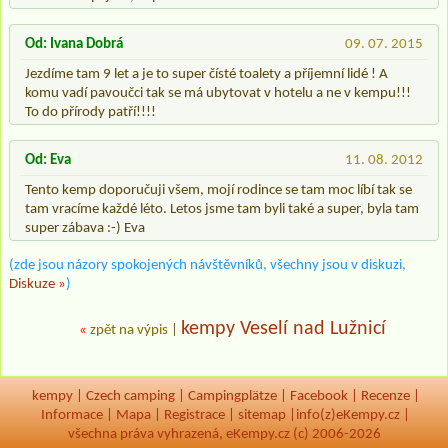
Od: Ivana Dobrá
09. 07. 2015
Jezdíme tam 9 let a je to super čísté toalety a příjemní lidé ! A
komu vadí pavoučci tak se má ubytovat v hotelu a ne v kempu!!!
To do přírody patří!!!!
Od: Eva
11. 08. 2012
Tento kemp doporučuji všem, mojí rodince se tam moc líbí tak se
tam vracíme každé léto. Letos jsme tam byli také a super, byla tam
super zábava :-) Eva
(zde jsou názory spokojených návštěvníků, všechny jsou v diskuzi,
Diskuze »
)
kempy Veselí nad Lužnicí
«
zpět na výpis
|
kempy
|
Czech camping
|
Campingplätze
|
Facebook
|
Recenze
|
Informace
|
Mapa
|
Registrace
|
sitemap
|
info(z)eKempy.cz |
všechna práva vyhrazená, eKempy.cz (c) 2006-2026