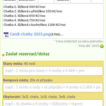
Chatka 2. lůžková 500 Kč/noc
Chatka 2. lůžková s přistýlkou 550 Kč/noc
Chatka 3. lůžková 650 Kč/noc
Chatka 4. lůžková 750 Kč/noc
Chatka 4. lůžková s kuchyňkou 1200 Kč/noc
Ceník chatky 2023.png
(67Kb)...
* Cena může být za celou jednotku.
Posl.akt. 2025
Zaslat rezervaci/dotaz
Stany místa:
40 míst
Kempová místa:
20x el.přípojka
Ubytování:
3x2L chata, 1x3L chata, 3x4L chata