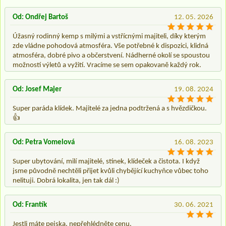
Od: Ondřej Bartoš
12. 05. 2026
Úžasný rodinný kemp s milými a vstřícnými majiteli, díky kterým
zde vládne pohodová atmosféra. Vše potřebné k dispozici, klidná
atmosféra, dobré pivo a občerstvení. Nádherné okolí se spoustou
možností výletů a vyžití. Vracíme se sem opakovaně každý rok.
Od: Josef Majer
19. 08. 2024
Super paráda klídek. Majitelé za jedna podtržená a s hvězdičkou.
👍
Od: Petra Vomelová
16. 08. 2023
Super ubytování, milí majitelé, stínek, klídeček a čistota. I když
jsme původně nechtěli přijet kvůli chybějící kuchyňce vůbec toho
nelituji. Dobrá lokalita, jen tak dál :)
Od: Frantík
30. 06. 2021
Jestli máte pejska, nepřehlédněte cenu.