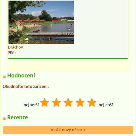
Dráchov
9Km
Hodnocení
Ohodnoťte teto zařízení:
nejhorší
nejlepší
Recenze
Vložit nový názor
»