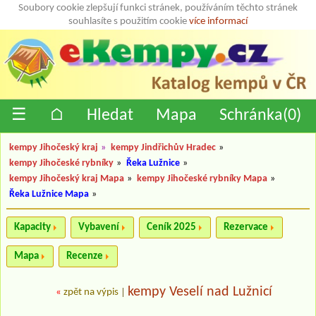
Soubory cookie zlepšují funkci stránek, používáním těchto stránek
souhlasíte s použitím cookie
více informací
☰
⌂
Hledat
Mapa
Schránka(
0
)
kempy Jihočeský kraj
»
kempy Jindřichův Hradec
»
kempy Jihočeské rybníky
»
Řeka Lužnice
»
kempy Jihočeský kraj Mapa
»
kempy Jihočeské rybníky Mapa
»
Řeka Lužnice Mapa
»
Kapacity
Vybavení
Ceník 2025
Rezervace
Mapa
Recenze
kempy Veselí nad Lužnicí
«
zpět na výpis
|