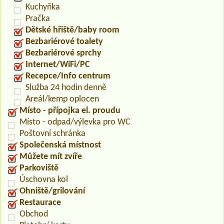
Kuchyňka
Pračka
Dětské hřiště/baby room
Bezbariérové toalety
Bezbariérové sprchy
Internet/WiFi/PC
Recepce/Info centrum
Služba 24 hodin denně
Areál/kemp oplocen
Místo - přípojka el. proudu
Místo - odpad/výlevka pro WC
Poštovní schránka
Společenská místnost
Můžete mít zvíře
Parkoviště
Úschovna kol
Ohniště/grilování
Restaurace
Obchod