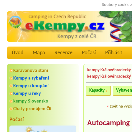
Soubory cookie z
Úvod
Mapa
Recenze
Počasí
Přihlásit
kempy Královéhradecký 
Karavanová stání
kempy Královéhradecký 
Kempy a rybaření
Kempy u koupání
Kapacity
Vybaven
Kempy u řeky
kempy Slovensko
«
zpět na výpi
Chaty pronájem ČR
Počasí
Autocamping 