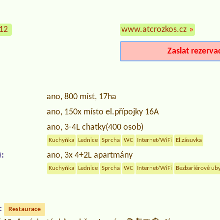
112
www.atcrozkos.cz
»
Zaslat rezerva
ano, 800 míst, 17ha
ano, 150x místo el.přípojky 16A
ano, 3-4L chatky(400 osob)
Kuchyňka
Lednice
Sprcha
WC
Internet/WiFi
El.zásuvka
:
ano, 3x 4+2L apartmány
Kuchyňka
Lednice
Sprcha
WC
Internet/WiFi
Bezbariérové ub
:
Restaurace