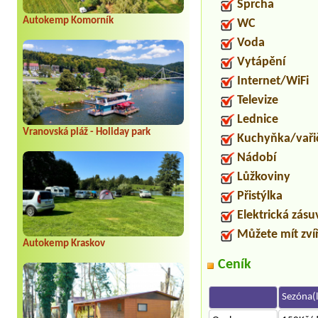
Sprcha
Autokemp Komorník
WC
Voda
Vytápění
Internet/WiFi
Televize
Lednice
Vranovská pláž - Holiday park
Kuchyňka/vaři
Nádobí
Lůžkoviny
Přistýlka
Elektrická zás
Můžete mít zví
Autokemp Kraskov
Ceník
Sezóna(l