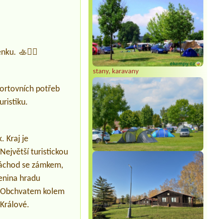
ku. 🚣🏄‍♀️
stany, karavany
sportovních potřeb
uristiku.
. Kraj je
ejvětší turistickou
 Náchod se zámkem,
enina hradu
í. Obchvatem kolem
 Králové.