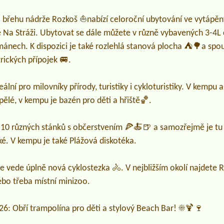
 břehu nádrže Rozkoš ⛵nabízí celoroční ubytování ve vytápěn
 Stráži. Ubytovat se dále můžete v různě vybavených 3-4L 
ánech. K dispozici je také rozlehlá stanová plocha ⛺🌳a sp
trických přípojek 🚐.
lní pro milovníky přírody, turistiky i cykloturistiky. V kempu 
pělé, v kempu je bazén pro děti a hřiště🏀.
 10 různých stánků s občerstvením 🍕🍝🍺 a samozřejmě je tu s
ké. V kempu je také Plážová diskotéka.
 vede úplně nová cyklostezka 🚴‍. V nejbližším okolí najdete R
bo třeba místní minizoo.
6: Obří trampolína pro děti a stylový Beach Bar! ☀️🍹🍷