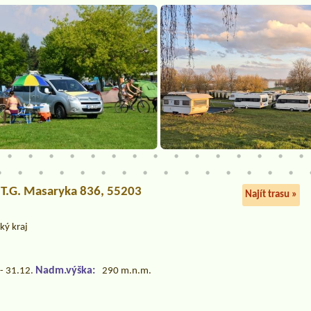
a T.G. Masaryka 836, 55203
Najít trasu »
ký kraj
Nadm.výška:
- 31.12.
290 m.n.m.