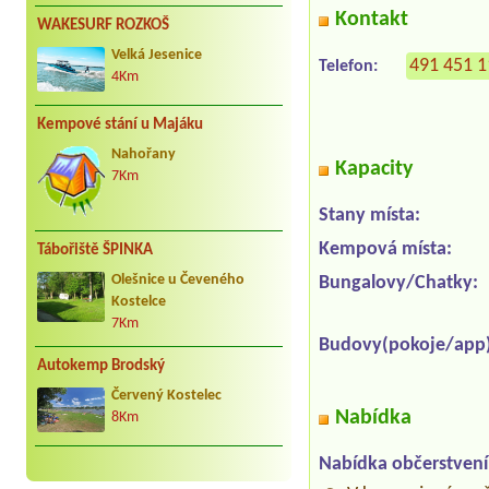
Kontakt
WAKESURF ROZKOŠ
Velká Jesenice
491 451 
Telefon:
4Km
Kempové stání u Majáku
Nahořany
Kapacity
7Km
Stany místa:
Kempová místa:
Tábořiště ŠPINKA
Olešnice u Čeveného
Bungalovy/Chatky:
Kostelce
7Km
Budovy(pokoje/app)
Autokemp Brodský
Červený Kostelec
Nabídka
8Km
Nabídka občerstvení