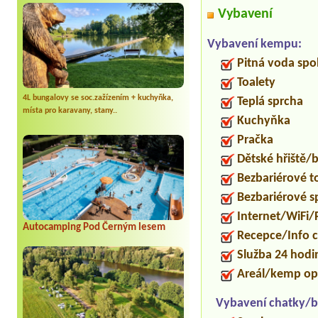
Vybavení
Vybavení kempu:
Pitná voda spo
Toalety
4L bungalovy se soc.zažízením + kuchyňka,
Teplá sprcha
místa pro karavany, stany..
Kuchyňka
Pračka
Dětské hřiště
Bezbariérové t
Bezbariérové s
Internet/WiFi/
Autocamping Pod Černým lesem
Recepce/Info 
Služba 24 hod
Areál/kemp op
Vybavení chatky/b