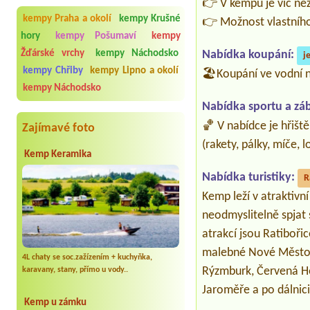
👉 V kempu je víc ne
kempy Praha a okolí
kempy Krušné
👉 Možnost vlastníh
hory
kempy Pošumaví
kempy
Nabídka koupání:
Žďárské vrchy
kempy Náchodsko
j
kempy Chřiby
kempy Lipno a okolí
🏖️Koupání ve vodní ná
kempy Náchodsko
Nabídka sportu a zá
🏀 V nabídce je hřiště
Zajímavé foto
(rakety, pálky, míče, l
Kemp Keramika
Nabídka turistiky:
R
Kemp leží v atraktivní
neodmyslitelně spjat 
atrakcí jsou Ratiboři
malebné Nové Město n
4L chaty se soc.zažízením + kuchyňka,
Rýzmburk, Červená Ho
karavany, stany, přímo u vody..
Jaroměře a po dálnic
Kemp u zámku