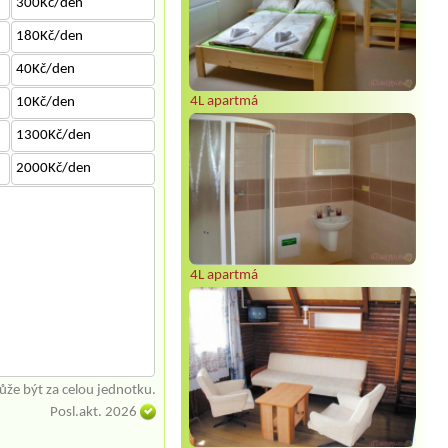
300Kč/den
180Kč/den
40Kč/den
4L apartmá
10Kč/den
1300Kč/den
2000Kč/den
4L apartmá
že být za celou jednotku.
Posl.akt. 2026