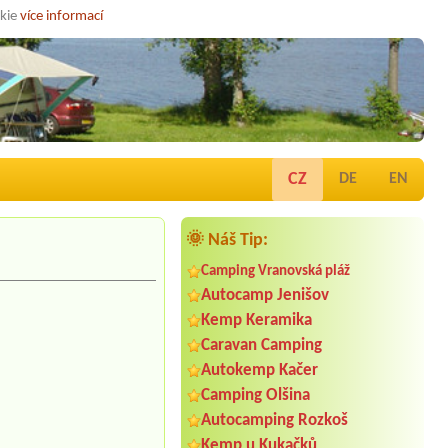
okie
více informací
CZ
DE
EN
🌞 Náš Tip:
Camping Vranovská pláž
Autocamp Jenišov
Kemp Keramika
Caravan Camping
Autokemp Kačer
Camping Olšina
Autocamping Rozkoš
Kemp u Kukačků