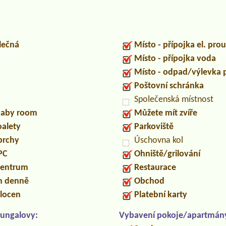
lečná
Místo - přípojka el. pro
Místo - přípojka voda
Místo - odpad/výlevka
Poštovní schránka
Společenská místnost
/baby room
Můžete mít zvíře
oalety
Parkoviště
prchy
Úschovna kol
PC
Ohniště/grilování
centrum
Restaurace
in denně
Obchod
locen
Platební karty
ungalovy:
Vybavení pokoje/apartmán