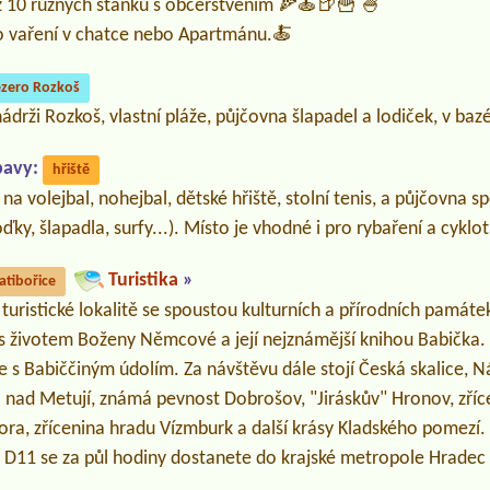
ž 10 různých stánků s občerstvením 🍕🍝🍺🍟 🍧
o vaření v chatce nebo Apartmánu.🍝
ezero Rozkoš
drži Rozkoš, vlastní pláže, půjčovna šlapadel a lodiček, v bazén
bavy:
hřiště
 na volejbal, nohejbal, dětské hřiště, stolní tenis, a půjčovna 
oďky, šlapadla, surfy...). Místo je vhodné i pro rybaření a cyklot
Turistika
»
atibořice
 turistické lokalitě se spoustou kulturních a přírodních památek
s životem Boženy Němcové a její nejznámější knihou Babička. N
ce s Babiččiným údolím. Za návštěvu dále stojí Česká skalice,
ad Metují, známá pevnost Dobrošov, "Jiráskův" Hronov, zříc
ra, zřícenina hradu Vízmburk a další krásy Kladského pomez
i D11 se za půl hodiny dostanete do krajské metropole Hradec