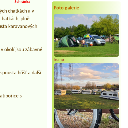
Schránka
Višňová II
Karava pro dvě osoby a malí pejsek .
Foto galerie
ých chatkách a v
Termín od 2026-07-31 |
Autokemp
chatkách, plně
Bílina Kyselka
2L chatka
ousta karavanových
Termín od 2026-08-09 |
Chatová
osada Olešná
3Lchatka
a v okolí jsou zábavné
kemp
pousta hřišť a další
atibořice s