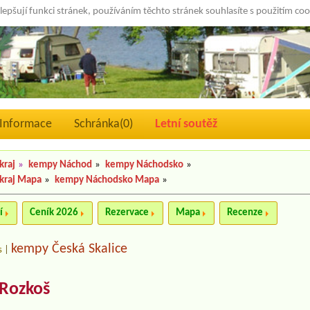
lepšují funkci stránek, používáním těchto stránek souhlasíte s použitím co
Informace
Schránka(
0
)
Letní soutěž
kraj
»
kempy Náchod
»
kempy Náchodsko
»
kraj Mapa
»
kempy Náchodsko Mapa
»
í
Ceník 2026
Rezervace
Mapa
Recenze
kempy Česká Skalice
s
|
Rozkoš