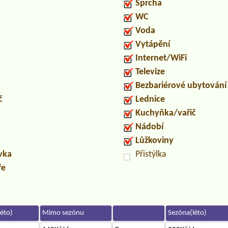
Sprcha
WC
Voda
Vytápění
Internet/WiFi
Televize
Bezbariérové ubytování
č
Lednice
Kuchyňka/vařič
Nádobí
Lůžkoviny
uvka
Přistýlka
ře
éto)
Mimo sezónu
Sezóna(léto)