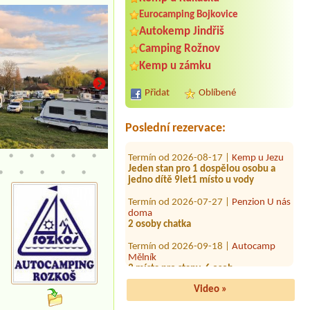
Eurocamping Bojkovice
Termín od 2026-07-28 |
Hotel a kemp
Formule***
Autokemp Jindřiš
3 dospělý a 1x 14 let
Camping Rožnov
Termín od 2026-07-29 |
Autocamping
Kemp u zámku
Pod Černým lesem
1 místo pro karavan s el.přípojkou
Přidat
Oblíbené
Termín od 2026-07-27 |
tábořiště U
hrocha
Poslední rezervace:
Termín od 2026-08-17 |
Kemp u Jezu
Jeden stan pro 1 dospělou osobu a
nová kola k půjčení
jedno dítě 9let1 místo u vody
Termín od 2026-07-27 |
Penzion U nás
doma
2 osoby chatka
Termín od 2026-09-18 |
Autocamp
Mělník
3 místa pro stany, 6 osob
Termín od 2026-07-30 |
Kemp Zlatá
Koruna
Video »
Termín od 2026-08-02 |
Autokemp