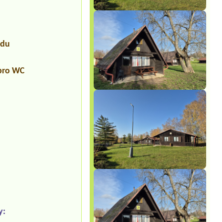
udu
 pro WC
y: