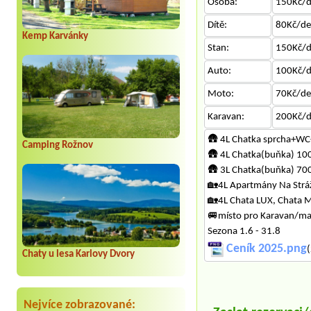
Osoba:
150Kč/
Dítě:
80Kč/d
Kemp Karvánky
Stan:
150Kč/
Auto:
100Kč/
Moto:
70Kč/d
Karavan:
200Kč/
🛖 4L Chatka sprcha+W
Camping Rožnov
🛖 4L Chatka(buňka) 100
🛖 3L Chatka(buňka) 700
🏡4L Apartmány Na Stráž
🏡4L Chata LUX, Chata 
🚐místo pro Karavan/ma
Sezona 1.6 - 31.8
Ceník 2025.png
(
Chaty u lesa Karlovy Dvory
Nejvíce zobrazované: