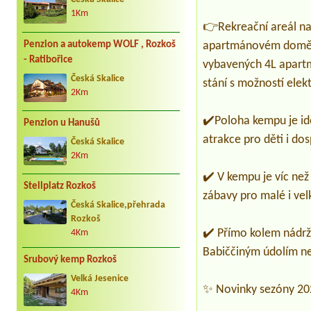
1Km
👉Rekreační areál na
Penzion a autokemp WOLF , Rozkoš
apartmánovém domě Na
- Ratibořice
vybavených 4L apartm
Česká Skalice
stání s možností elek
2Km
✔️Poloha kempu je ideá
Penzion u Hanušů
atrakce pro děti i dos
Česká Skalice
2Km
✔️ V kempu je víc než
Stellplatz Rozkoš
zábavy pro malé i vel
Česká Skalice,přehrada
Rozkoš
✔️ Přímo kolem nádrže
4Km
Babiččiným údolím ne
Srubový kemp Rozkoš
Velká Jesenice
✨ Novinky sezóny 202
4Km