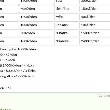
den
140Kč/den
Bus:
300Kč/den
en
70Kč/den
Elektřina:
180Kč/den
den
120Kč/den
Zvíře:
40Kč/den
den
100Kč/den
Poplatek:
10Kč/den
en
70Kč/den
*Chatka:
1500Kč/den
den
160Kč/den
*Budova:
2400Kč/den
C+kuchyňka: 1800Kč/den
0,- Kč /den
,- Kč /den
i 2400Kč/den / 4 lůžka
MU 1800Kč/den / 4 lůžka
ringotku 24.000Kč/rok
245Kb)...
* Cena mů