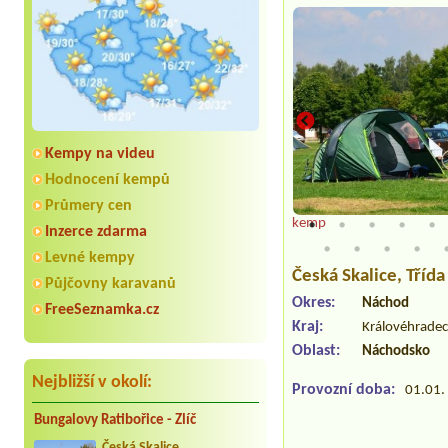
Kempy na videu
Hodnocení kempů
Průmery cen
kemp
Inzerce zdarma
Levné kempy
Česká Skalice
, Tříd
Půjčovny karavanů
Okres:
Náchod
FreeSeznamka.cz
Kraj:
Královéhradec
Oblast:
Náchodsko
Nejbližší v okolí:
Provozní doba:
01.01. 
Bungalovy Ratibořice - Zlíč
Česká Skalice