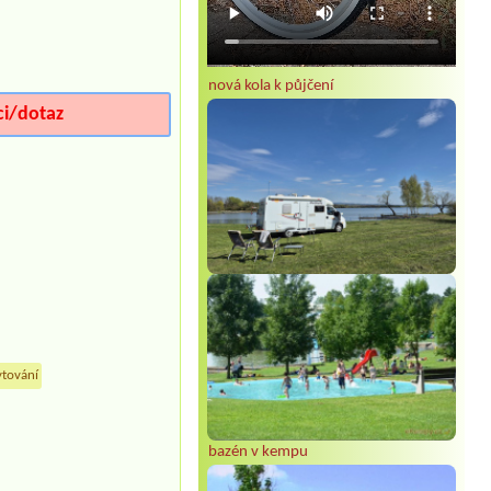
nová kola k půjčení
ci/dotaz
ytování
bazén v kempu