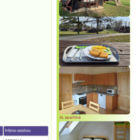
4L apartmá
Mimo sezónu